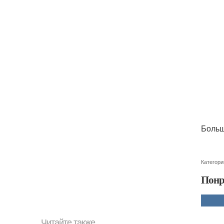
Больш
Категори
Понр
Читайте также