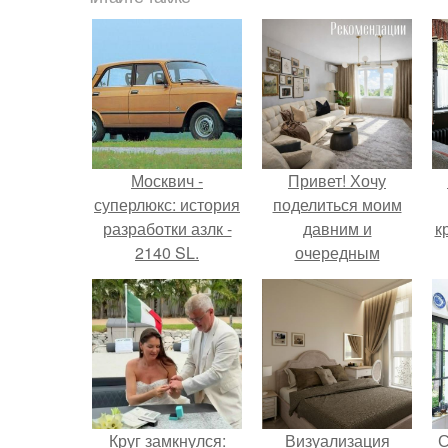
Москвич -
Привет! Хочу
суперлюкс: история
поделиться моим
разработки азлк -
давним и
к
2140 SL.
очередным
неопубликованным
проектом.
Круг замкнулся:
Визуализация
С