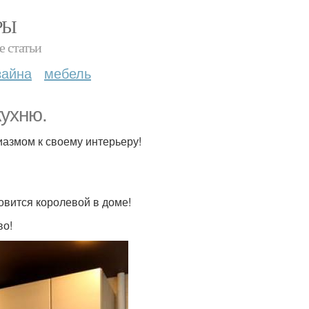
РЫ
е статьи
зайна
мебель
кухню.
иазмом к своему интерьеру!
овится королевой в доме!
во!