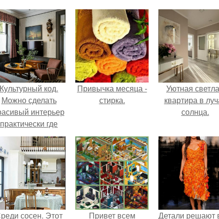
Культурный код.
Привычка месяца -
Уютная светл
Можно сделать
стирка.
квартира в луч
расивый интерьер
солнца.
практически где
угодно.
реди сосен. Этот
Привет всем
Детали решают 