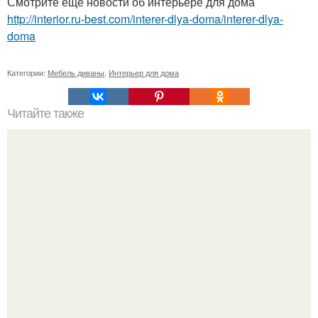
Смотрите ещё новости об интерьере для дома
http://interior.ru-best.com/interer-dlya-doma/interer-dlya-
doma
Категории:
Мебель диваны
,
Интерьер для дома
Читайте также
Дом в сердце дикой природы в Словении.