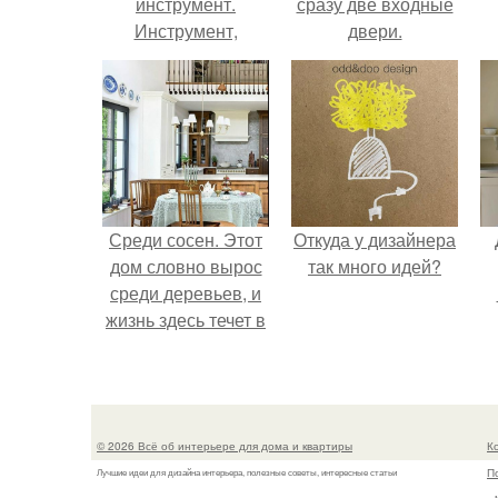
инструмент.
сразу две входные
Инструмент,
двери.
хозинвентарь
Среди сосен. Этот
Откуда у дизайнера
дом словно вырос
так много идей?
среди деревьев, и
жизнь здесь течет в
собственном ритме
- спокойно, без
спешки и лишнего
шума.
© 2026 Всё об интерьере для дома и квартиры
К
П
Лучшие идеи для дизайна интерьера, полезные советы, интересные статьи