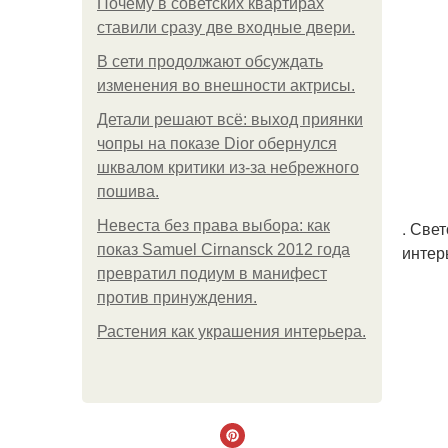
Почему в советских квартирах
ставили сразу две входные двери.
В сети продолжают обсуждать
изменения во внешности актрисы.
Детали решают всё: выход приянки
чопры на показе Dior обернулся
шквалом критики из-за небрежного
пошива.
Невеста без права выбора: как
. Све
показ Samuel Cirnansck 2012 года
интер
превратил подиум в манифест
против принуждения.
Растения как украшения интерьера.