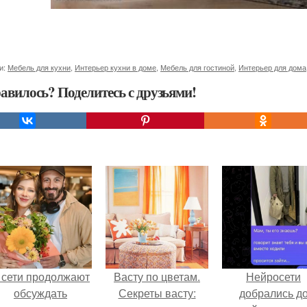
и:
Мебель для кухни
,
Интерьер кухни в доме
,
Мебель для гостиной
,
Интерьер для дома
авилось? Поделитесь с друзьями!
 сети продолжают
Васту по цветам.
Нейросети
обсуждать
Секреты васту:
добрались д