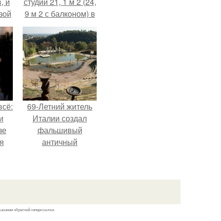
, и
студии 21, 1 м 2 (24,
зой
9 м 2 с балконом) в
ы.
Краснодаре.
всё:
69-Летний житель
и
Италии создал
зе
фальшивый
я
античный
ки
амфитеатр и
го
долгое время
успешно выдавал
его за настоящее
историческое
казании обратной гиперссылки.
наследие.