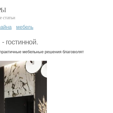
РЫ
е статьи
зайна
мебель
- гостинной.
с практичные мебельные решения благоволят