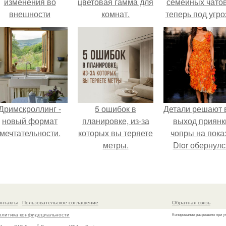
изменения во
цветовая гамма для
семейных чатов
внешности
комнат.
теперь под угро
актрисы.
мамины нерв
Дримскроллинг -
5 ошибок в
Детали решают 
новый формат
планировке, из-за
выход приянк
мечтательности.
которых вы теряете
чопры на пока
метры.
Dior обернулс
шквалом крити
из-за небрежно
пошива.
онтакты
Пользовательское соглашение
Обратная связь
олитика конфидециальности
Копирование разрешено при у