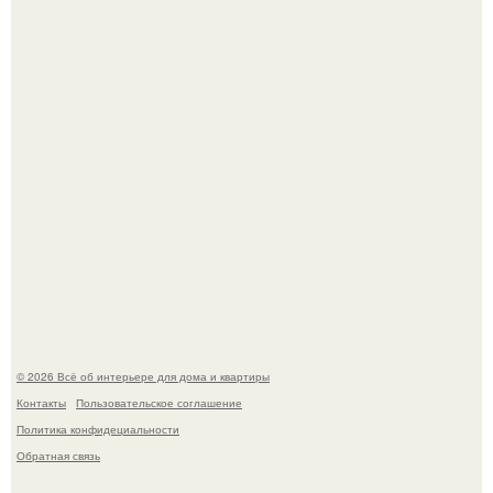
Три года назад мы купили борщевичное поле и
придумали мечту!
Стильная квартира в светлых приятных тонах.
© 2026 Всё об интерьере для дома и квартиры
Контакты
Пользовательское соглашение
Политика конфидециальности
Обратная связь