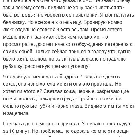
так и почему отель, видимо не хочу раскрываться так
быстро, ведь я не уверен в ее появлении. Я мог напугать
бедняжку. Но все же я в отель иду. Бронирую номер
люкс отдельно отовсех и остаюсь там. Время летело
медленно и я занимал себя чем только мог - от
просмотра тв, до скептического обсуждения интерьера с
самим собой. Только сейчас пришло в голову что нужно
было взять костюм, но взглянув в зеркало поправляю
рубашку, расстегнув третью пуговицу.
Что двинуло меня дать ей адресс? Ведь все дело в
сексе, она явно хотела меня и она это признала. Но
хотел ли этого я? Светлая кожа, черные, закрывающие
плечи, волосы, шикарная грудь, стройные ножки, не
сильно пухлые губки и карие глаза. Видимо этим ты меня
и зацепила.
Пол часа до возможного прихода. Успеваю принять душ
за 10 минут. Но проблема, не одевать же мне эти вещи