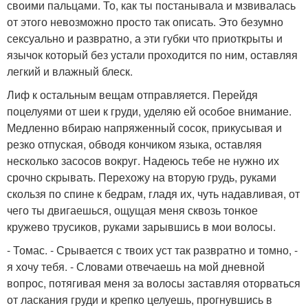
своими пальцами. То, как ты постанывала и мзвивалась
от этого невозможно просто так описать. Это безумно
сексуально и развратно, а эти губки что приоткрыты и
язычок который без устали проходится по ним, оставляя
легкий и влажный блеск.
Лиф к остальным вещам отправляется. Перейдя
поцелуями от шеи к груди, уделяю ей особое внимание.
Медленно вбираю напряженный сосок, прикусывая и
резко отпуская, обводя кончиком языка, оставляя
несколько засосов вокруг. Надеюсь тебе не нужно их
срочно скрывать. Перехожу на вторую грудь, руками
скользя по спине к бедрам, гладя их, чуть надавливая, от
чего ты двигаешься, ощущая меня сквозь тонкое
кружево трусиков, руками зарывшись в мои волосы.
- Томас. - Срывается с твоих уст так развратно и томно, -
я хочу тебя. - Словами отвечаешь на мой дневной
вопрос, потягивая меня за волосы заставляя оторваться
от ласкания груди и крепко целуешь, прогнувшись в