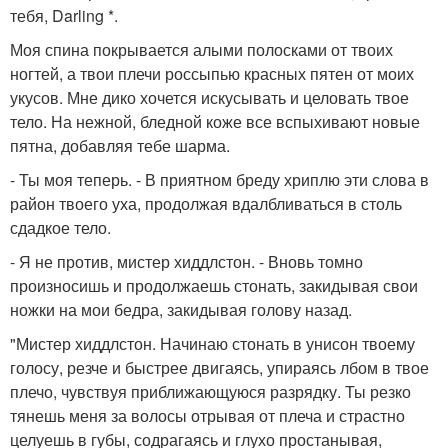
тебя, Darling *.
Моя спина покрывается алыми полосками от твоих
ногтей, а твои плечи россыпью красных пятен от моих
укусов. Мне дико хочется искусывать и целовать твое
тело. На нежной, бледной коже все вспыхивают новые
пятна, добавляя тебе шарма.
- Ты моя теперь. - В приятном бреду хриплю эти слова в
район твоего уха, продолжая вдалбливаться в столь
сдадкое тело.
- Я не против, мистер хиддлстон. - Вновь томно
произносишь и продолжаешь стонать, закидывая свои
ножки на мои бедра, закидывая голову назад.
"Мистер хиддлстон. Начинаю стонать в унисон твоему
голосу, резче и быстрее двигаясь, упираясь лбом в твое
плечо, чувствуя приближающуюся разрядку. Ты резко
тянешь меня за волосы отрывая от плеча и страстно
целуешь в губы, содрагаясь и глухо простанывая,