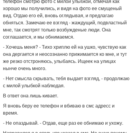
телефон смотрю фото с милой улыбкой, отмечая как
хорошо мы получились, и видя на фото ее смущеный
вид. Отдаю его ей, вновь оглядывая, и предлагаю
обняться. Замечаю ее взгляд - жаждущий, подвластный
мне, так смотрят только возбужденые люди. Она
соглашается, и мы обнимаемся.
- Хочешь меня? - Тихо хриплю ей на ушко, чувствую как
она дергается и неосознанно прижимается ко мне, и тут
же резко отстроняюсь, улыбаясь. Ищеек на улицах
нынче очень много.
- Нет смысла скрывать, тебя выдает взгляд, - продолжаю
с милой улыбкой наблюдая.
В ответ она лишь кивает.
Я вновь беру ее телефон и вбиваю в смс адресс и
время.
- Не опаздывай. - Отдав, еще раз ее обнимаю и ухожу.
Направился я в отель что указал в смс. Не знаю почему