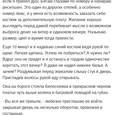
если я принял душ. Бегаю глазами по номеру и набираю
ресепшен. Это один из дорогих отелей, а особенно
номер люкс, и у меня есть возможность заказать себе
костюм за дополнительную плату. Желание хорошо
выглядеть перед дамой перебивает мысли о возможном
выбросе денег на ветер и одиноком вечере. Называю
размер, цвет и время когда принести.
Еще 10 минут и я надеваю синий костюм ведя рукой по
щеке. Легкая щетина. Успею ли побриться? А нужно ли?
Вдруг она не придет и я останусь в гордом одиночестве
коротать этот вечер? Я даже не надел нижнее белье. А
зачем? Раздумывая перед зеркалом слышу стук в дверь.
Пригладив волосы рукой иду открывать.
Она.на пороге стояла Белоснежка в прекрасном черном
платье чуть выше колена и багровой помадой на губах.
- Вы все же пришли, - любезно приглашаю ее войти,
закрывая дверь на несколько оборотов, провожая в
гостинную.