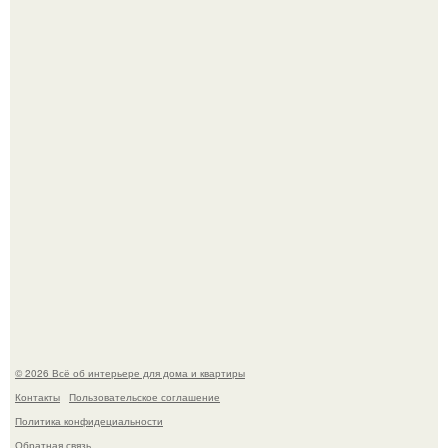
Детали решают всё: выход приянки чопры на показе Dior
обернулся шквалом критики из-за небрежного пошива.
69-Летний житель Италии создал фальшивый античный
амфитеатр и долгое время успешно выдавал его за
настоящее историческое наследие.
© 2026 Всё об интерьере для дома и квартиры
Контакты
Пользовательское соглашение
Политика конфидециальности
Обратная связь