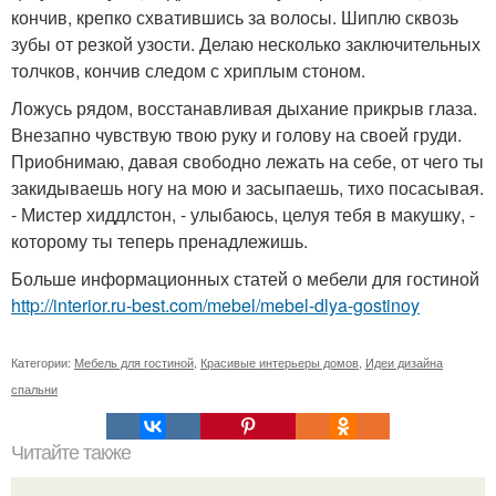
кончив, крепко схватившись за волосы. Шиплю сквозь
зубы от резкой узости. Делаю несколько заключительных
толчков, кончив следом с хриплым стоном.
Ложусь рядом, восстанавливая дыхание прикрыв глаза.
Внезапно чувствую твою руку и голову на своей груди.
Приобнимаю, давая свободно лежать на себе, от чего ты
закидываешь ногу на мою и засыпаешь, тихо посасывая.
- Мистер хиддлстон, - улыбаюсь, целуя тебя в макушку, -
которому ты теперь пренадлежишь.
Больше информационных статей о мебели для гостиной
http://interior.ru-best.com/mebel/mebel-dlya-gostinoy
Категории:
Мебель для гостиной
,
Красивые интерьеры домов
,
Идеи дизайна
спальни
Читайте также