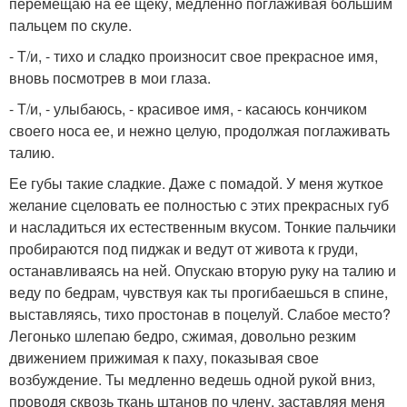
перемещаю на ее щеку, медленно поглаживая большим
пальцем по скуле.
- Т/и, - тихо и сладко произносит свое прекрасное имя,
вновь посмотрев в мои глаза.
- Т/и, - улыбаюсь, - красивое имя, - касаюсь кончиком
своего носа ее, и нежно целую, продолжая поглаживать
талию.
Ее губы такие сладкие. Даже с помадой. У меня жуткое
желание сцеловать ее полностью с этих прекрасных губ
и насладиться их естественным вкусом. Тонкие пальчики
пробираются под пиджак и ведут от живота к груди,
останавливаясь на ней. Опускаю вторую руку на талию и
веду по бедрам, чувствуя как ты прогибаешься в спине,
выставляясь, тихо простонав в поцелуй. Слабое место?
Легонько шлепаю бедро, сжимая, довольно резким
движением прижимая к паху, показывая свое
возбуждение. Ты медленно ведешь одной рукой вниз,
проводя сквозь ткань штанов по члену, заставляя меня