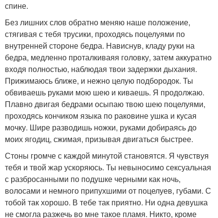
спине.
Без лишних слов обратно меняю наше положение,
стягивая с тебя трусики, проходясь поцелуями по
внутренней стороне бедра. Нависнув, кладу руки на
бедра, медленно проталкиваяя головку, затем аккуратно
входя полностью, наблюдая твои задержки дыхания.
Прижимаюсь ближе, и нежно целую подбородок. Ты
обвиваешь руками мою шею и киваешь. Я продолжаю.
Плавно двигая бедрами осыпаю твою шею поцелуями,
проходясь кончиком языка по раковине ушка и кусая
мочку. Шире разводишь ножки, руками добираясь до
моих ягодиц, сжимая, призывая двигаться быстрее.
Стоны громче с каждой минутой становятся. Я чувствуя
тебя и твой жар ускоряюсь. Ты невыносимо сексуальная
с разбросанными по подушке черными как ночь,
волосами и немного припухшими от поцелуев, губами. С
тобой так хорошо. В тебе так приятно. Ни одна девушка
не смогла разжечь во мне такое пламя. Никто, кроме