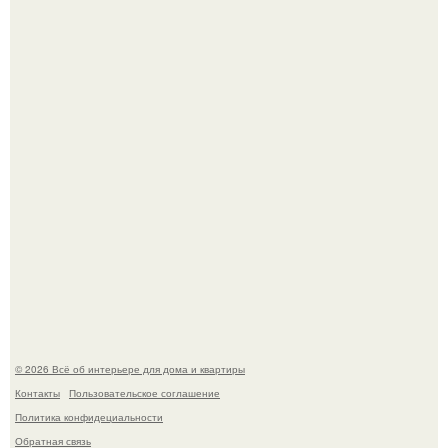
"Проиллюстрированные Люди": Томас майландер
превратил солнечные ожоги в арт - объект.
Детали решают всё: выход приянки чопры на показе Dior
обернулся шквалом критики из-за небрежного пошива.
© 2026 Всё об интерьере для дома и квартиры
Контакты
Пользовательское соглашение
Политика конфидециальности
Обратная связь