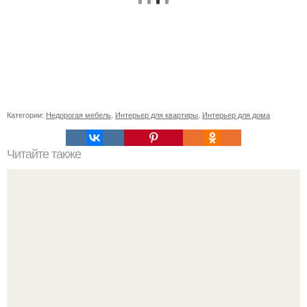
Категории:
Недорогая мебель
,
Интерьер для квартиры
,
Интерьер для дома
Читайте также
Советские мебельные стенки названия. Вещи века:
советские стенки 80-х.