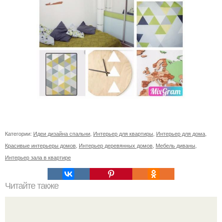
Категории:
Идеи дизайна спальни
,
Интерьер для квартиры
,
Интерьер для дома
,
Красивые интерьеры домов
,
Интерьер деревянных домов
,
Мебель диваны
,
Интерьер зала в квартире
Читайте также