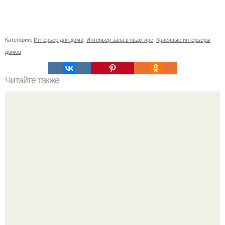
Категории:
Интерьер для дома
,
Интерьер зала в квартире
,
Красивые интерьеры
домов
Читайте также
Советские мебельные стенки названия. Вещи века:
советские стенки 80-х.