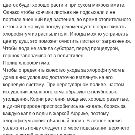
цветок будет хорошо расти и при сухом микроклимате.
Однако чтобы кончики листьев не подсыхали и не
портили внешний вид растения, во время отопительного
сезона и в жаркую погоду рекомендуется опрыскивать
хлорофитум из распылителя. Иногда можно устраивать
цветку душ, это поможет очистить листья от загрязнения.
Чтобы вода не залила субстрат, перед процедурой,
горшок заворачивают в полиэтилен.
Полив хлорофитума.
Чтобы определить качество ухода за хлорофитумом в
домашних условиях достаточно взглянуть на его
корневую систему. При нерегулярном поливе, частом
иссушении земляного кома образуются клубневые
утолщения. Корни растения мощные, хорошо развитые,
в дикой природе приспособились выживать, борясь за
каждую каплю воды в жаркой Африке, поэтому
хлорофитум любит обильный полив. В летнее время
увлажнять почву следует по мере подсыхания верхнего
слоя, а зимой значительно реже.