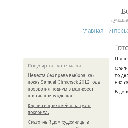
В
лучшие 
главная
интерь
Гот
Цветн
Популярные материалы
Ориги
по де
Невеста без права выбора: как
них в
показ Samuel Cirnansck 2012 года
превратил подиум в манифест
В дер
против принуждения.
Кирпич в прихожей и на кухне
поклеила.
Сказочный дом художницы в