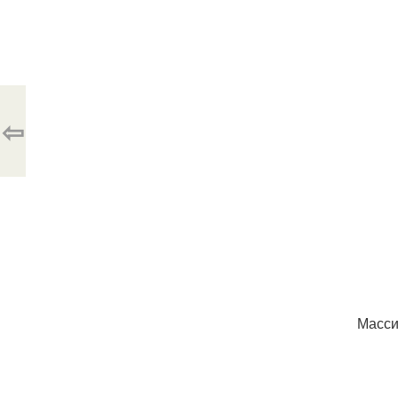
⇦
Масси