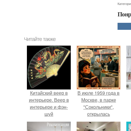
Категори
Понр
Читайте также
Китайский веер в
В июле 1959 года в
интерьере. Веер в
Москве, в парке
интерьере и фэн-
"Сокольники",
шуй
открылась
американская
национальная