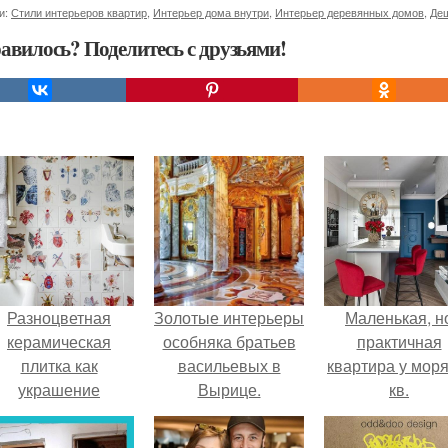
и:
Стили интерьеров квартир
,
Интерьер дома внутри
,
Интерьер деревянных домов
,
Де
авилось? Поделитесь с друзьями!
Разноцветная
Золотые интерьеры
Маленькая, н
керамическая
особняка братьев
практичная
плитка как
васильевых в
квартира у моря
украшение
Вырице.
кв.
интерьера.