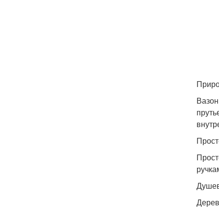
Приро
Вазон
пруть
внутр
Прост
Прост
ручка
Душев
Дерев