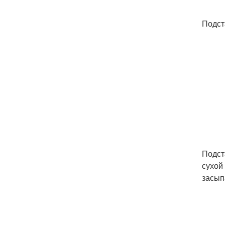
Подст
Подст
сухой
засып