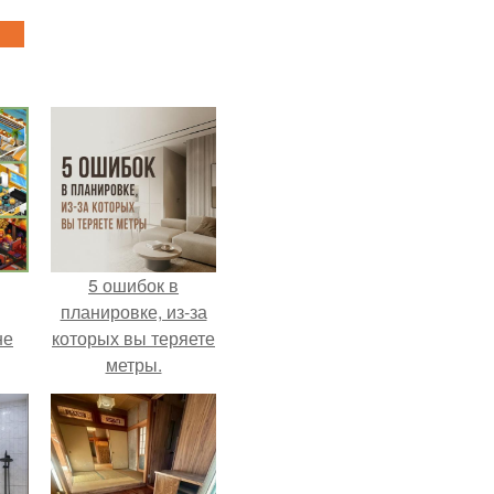
5 ошибок в
планировке, из-за
не
которых вы теряете
метры.