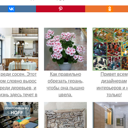
реди сосен. Этот
Как правильно
Привет всем
ом словно вырос
обрезать герань,
дизайнерам
реди деревьев, и
чтобы она пышно
интерьеров и 
изнь здесь течет в
цвела.
только!
обственном ритме
- спокойно, без
пешки и лишнего
шума.