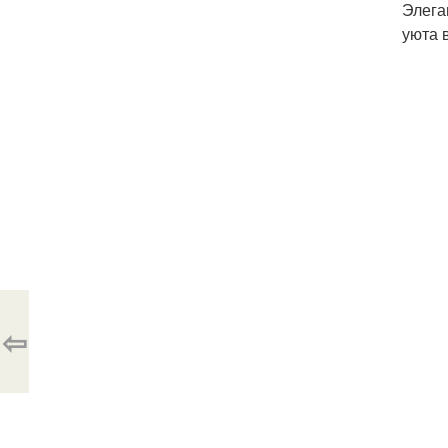
Элега
уюта 
⇦