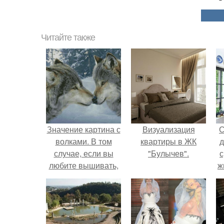
Читайте также
Значение картина с
Визуализация
С
волками. В том
квартиры в ЖК
д
случае, если вы
"Булычев".
с
любите вышивать,
ж
то наверняка
с
задумывались о
том, что означает та
с
или иная вышитая