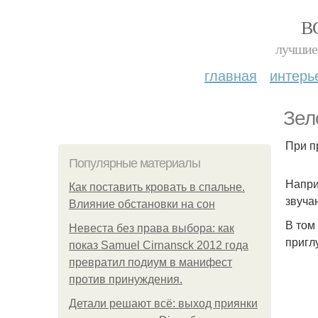
В
лучшие 
главная
интерь
Зел
При п
Популярные материалы
Напри
Как поставить кровать в спальне.
звуча
Влияние обстановки на сон
В том
Невеста без права выбора: как
пригл
показ Samuel Cirnansck 2012 года
превратил подиум в манифест
против принуждения.
Детали решают всё: выход приянки