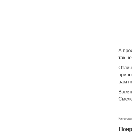
А про
так н
Отлич
приро
вам п
Взгля
Смеле
Категори
Понр