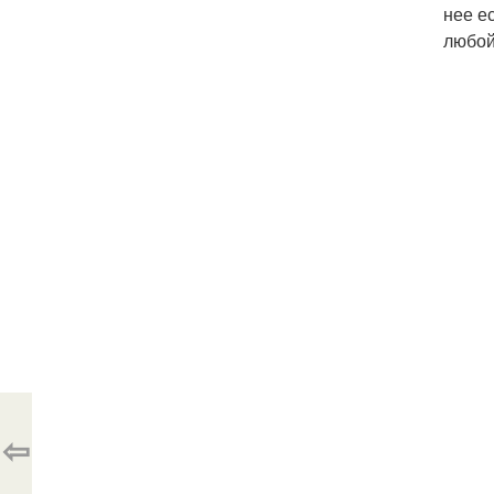
нее е
любой
⇦