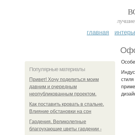
В
лучшие 
главная
интерь
Офо
Особе
Популярные материалы
Индус
стиля
Привет! Хочу поделиться моим
приме
давним и очередным
дизай
неопубликованным проектом.
Как поставить кровать в спальне.
Влияние обстановки на сон
Гардения. Великолепные
благоухающие цветы гардении -