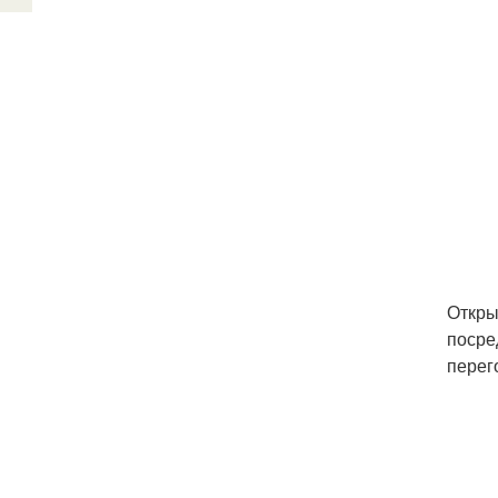
Откры
посре
перег