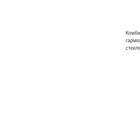
Комби
гармо
стекл