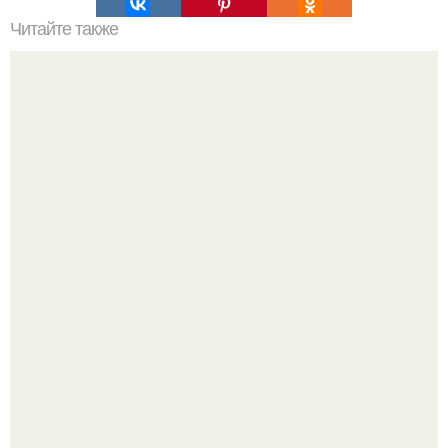
Читайте также
Вертикальная или горизонтальная плитка в ванной.
Горизонтальная или вертикальная укладка плитки: так ли
это важно