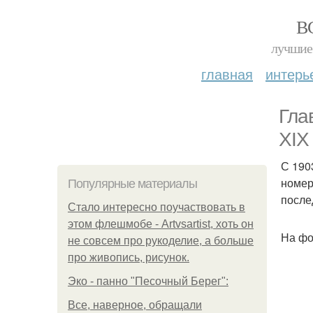
В
лучшие 
главная
интерь
Гла
XIX
С 190
номер
Популярные материалы
после
Стало интересно поучаствовать в
этом флешмобе - Artvsartist, хоть он
На фо
не совсем про рукоделие, а больше
про живопись, рисунок.
Эко - панно "Песочный Берег":
Все, наверное, обращали