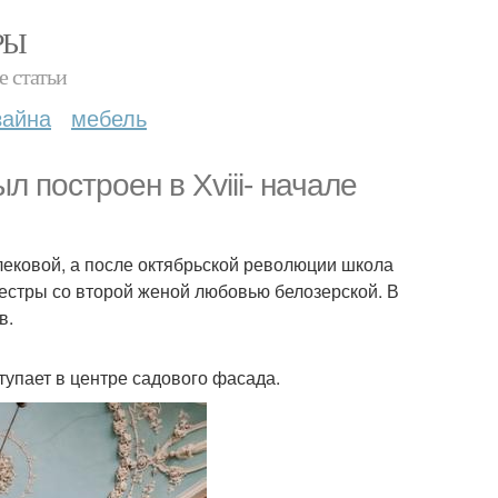
РЫ
е статьи
зайна
мебель
 построен в Xviii- начале
лековой, а после октябрьской революции школа
 сестры со второй женой любовью белозерской. В
в.
тупает в центре садового фасада.