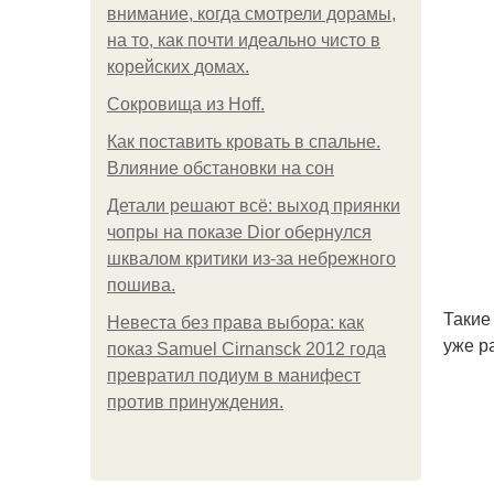
внимание, когда смотрели дорамы,
на то, как почти идеально чисто в
корейских домах.
Сокровища из Hoff.
Как поставить кровать в спальне.
Влияние обстановки на сон
Детали решают всё: выход приянки
чопры на показе Dior обернулся
шквалом критики из-за небрежного
пошива.
Такие
Невеста без права выбора: как
уже р
показ Samuel Cirnansck 2012 года
превратил подиум в манифест
против принуждения.