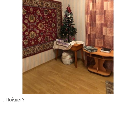
. Пойдет?