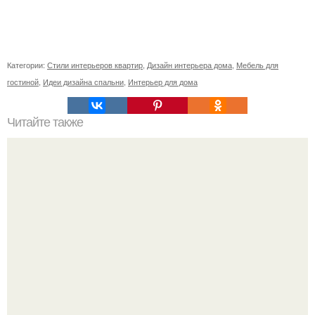
Категории:
Стили интерьеров квартир
,
Дизайн интерьера дома
,
Мебель для
гостиной
,
Идеи дизайна спальни
,
Интерьер для дома
Читайте также
Значение картина с волками. В том случае, если вы
любите вышивать, то наверняка задумывались о том,
что означает та или иная вышитая вами картина.