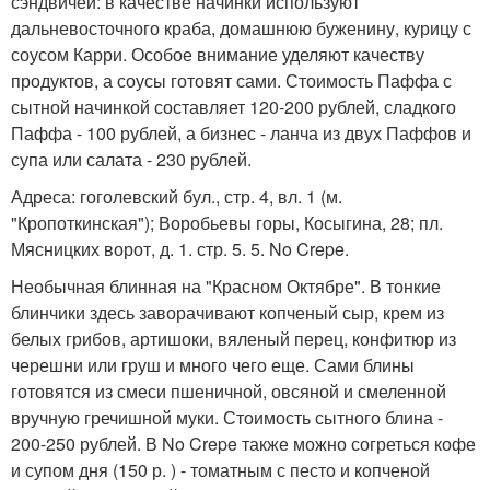
сэндвичей: в качестве начинки используют
дальневосточного краба, домашнюю буженину, курицу с
соусом Карри. Особое внимание уделяют качеству
продуктов, а соусы готовят сами. Стоимость Паффа с
сытной начинкой составляет 120-200 рублей, сладкого
Паффа - 100 рублей, а бизнес - ланча из двух Паффов и
супа или салата - 230 рублей.
Адреса: гоголевский бул., стр. 4, вл. 1 (м.
"Кропоткинская"); Воробьевы горы, Косыгина, 28; пл.
Мясницких ворот, д. 1. стр. 5. 5. No Crepe.
Необычная блинная на "Красном Октябре". В тонкие
блинчики здесь заворачивают копченый сыр, крем из
белых грибов, артишоки, вяленый перец, конфитюр из
черешни или груш и много чего еще. Сами блины
готовятся из смеси пшеничной, овсяной и смеленной
вручную гречишной муки. Стоимость сытного блина -
200-250 рублей. В No Crepe также можно согреться кофе
и супом дня (150 р. ) - томатным с песто и копченой