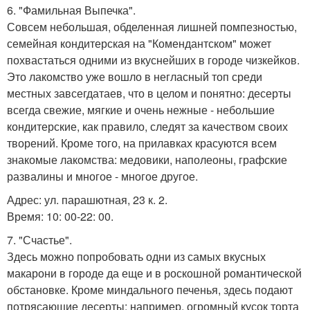
6. "Фамильная Выпечка".
Совсем небольшая, обделенная лишней помпезностью,
семейная кондитерская на "Комендантском" может
похвастаться одними из вкуснейших в городе чизкейков.
Это лакомство уже вошло в негласный топ среди
местных завсегдатаев, что в целом и понятно: десерты
всегда свежие, мягкие и очень нежные - небольшие
кондитерские, как правило, следят за качеством своих
творений. Кроме того, на прилавках красуются всем
знакомые лакомства: медовики, наполеоны, графские
развалины и многое - многое другое.
Адрес: ул. парашютная, 23 к. 2.
Время: 10: 00-22: 00.
7. "Счастье".
Здесь можно попробовать одни из самых вкусных
макарони в городе да еще и в роскошной романтической
обстановке. Кроме миндального печенья, здесь подают
потрясающие десерты: например, огромный кусок торта