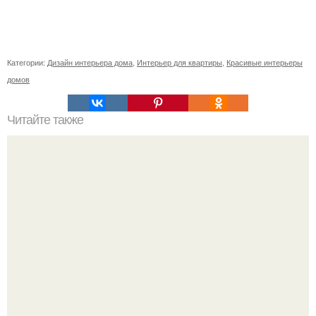
Категории:
Дизайн интерьера дома
,
Интерьер для квартиры
,
Красивые интерьеры
домов
Читайте также
Как поставить кровать в спальне. Влияние обстановки на
сон