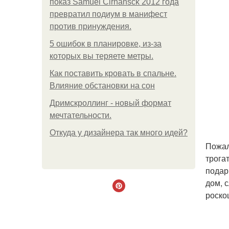
показ Samuel Cirnansck 2012 года
превратил подиум в манифест
против принуждения.
5 ошибок в планировке, из-за
которых вы теряете метры.
Как поставить кровать в спальне.
Влияние обстановки на сон
Дримскроллинг - новый формат
мечтательности.
Откуда у дизайнера так много идей?
Пожал
трога
подар
дом, 
роско