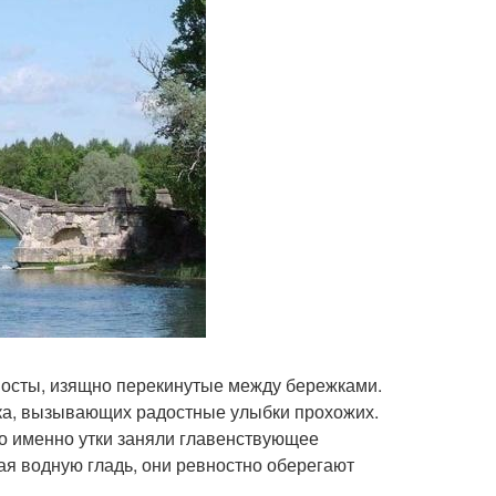
осты, изящно перекинутые между бережками.
рка, вызывающих радостные улыбки прохожих.
о именно утки заняли главенствующее
ая водную гладь, они ревностно оберегают