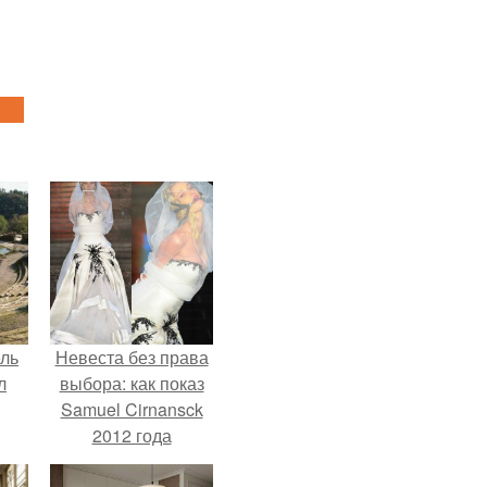
ель
Невеста без права
л
выбора: как показ
Samuel Cirnansck
2012 года
превратил подиум