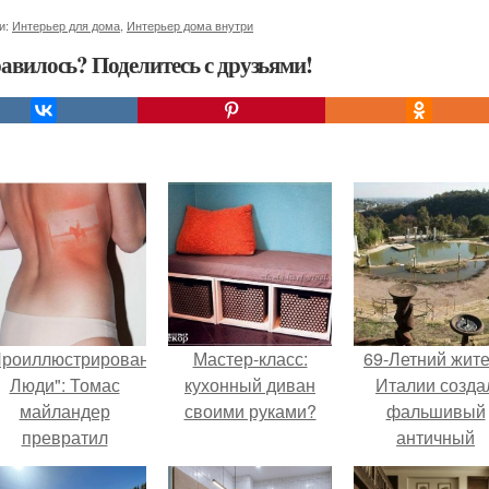
и:
Интерьер для дома
,
Интерьер дома внутри
авилось? Поделитесь с друзьями!
Проиллюстрированные
Мастер-класс:
69-Летний жит
Люди": Томас
кухонный диван
Италии созда
майландер
своими руками?
фальшивый
превратил
античный
олнечные ожоги в
амфитеатр и