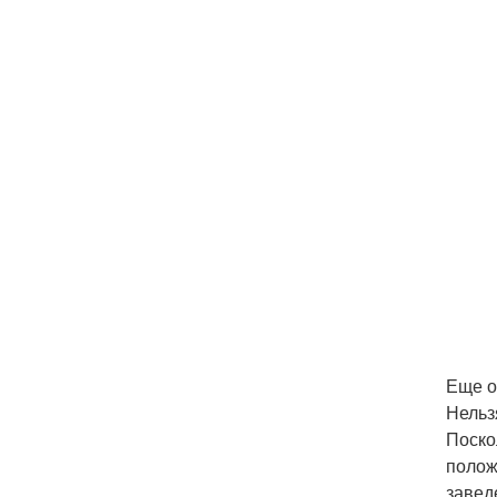
Еще о
Нельз
Поско
полож
завед