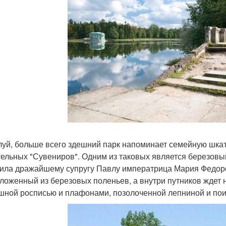
уй, больше всего здешний парк напоминает семейную шкат
тельных "Сувениров". Одним из таковых является березовый
ила дражайшему супругу Павлу императрица Мария Федоро
сложенный из березовых поленьев, а внутри путников ждет
шной росписью и плафонами, позолоченной лепниной и пои