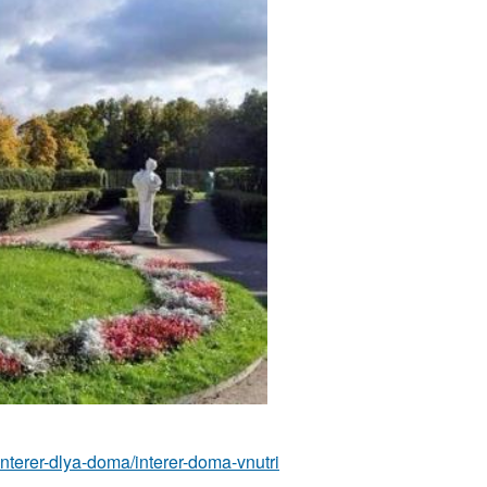
m/interer-dlya-doma/interer-doma-vnutri