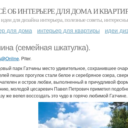
СЁ ОБ ИНТЕРЬЕРЕ ДЛЯ ДОМА И КВАРТИ
идеи для дизайна интерьера, полезные советы, интересны
ер для дома
интерьер для квартиры
идеи ди
чина (семейная шкатулка).
s@Online
. Piter.
овый парк Гатчины место удивительное, сохранившее очар
елей пеших прогулок стали белое и серебряное озера, све
чателен и остров любви, выполненный в причудливой фор
нию, молодой цесаревич Павел Петрович приметил подобно
разу же велел воссоздать это чудо в горячо любимой Гатчине.