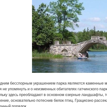
дним бесспорным украшением парка являются каменные м
я не упомянуть и о неизменных обитателях гатчинского па
льку здесь преобладают в основном озерные ландшафты, т
ение, основательно потеснив белок птиц. Грациозно рассек
енный порядок.