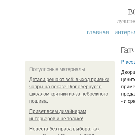
В
лучшие 
главная
интерь
Гат
Place
Популярные материалы
Дворц
ценит
Детали решают всё: выход приянки
приме
чопры на показе Dior обернулся
преда
шквалом критики из-за небрежного
- и с
пошива.
Привет всем дизайнерам
интерьеров и не только!
Невеста без права выбора: как