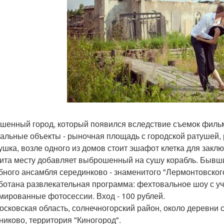
шенный город, который появился вследствие съемок фильм
альные объекты - рыночная площадь с городской ратушей,
ушка, возле одного из домов стоит эшафот клетка для закл
ита месту добавляет выброшенный на сушу корабль. Бывши
бного ансамбля серединково - знаменитого "Лермонтовского
ботана развлекательная программа: фехтовальное шоу с уч
мированные фотосессии. Вход - 100 рублей.
московская область, солнечногорский район, около деревни 
никово, территория "Киногород".