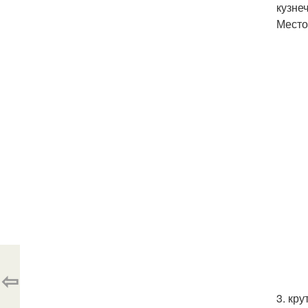
кузне
Место:
⇦
3. кр