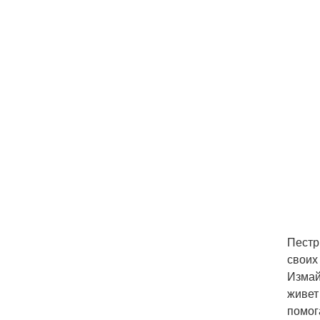
Пестр
своих
Измай
живет
помог