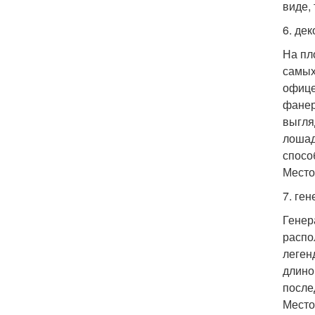
виде, 
6. де
На пл
самых
офице
фанер
выгля
лошад
спосо
Место
7. ге
Генер
распо
леген
длино
после
Место: