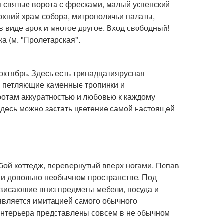
я святые ворота с фресками, малый успенский
рхний храм собора, митрополичьи палаты,
 виде арок и многое другое. Вход свободный!
а (м. "Пролетарская".
октябрь. Здесь есть тринадцатиярусная
, петляющие каменные тропинки и
ротам аккуратностью и любовью к каждому
, здесь можно застать цветение самой настоящей
бой коттедж, перевернутый вверх ногами. Попав
м и довольно необычном пространстве. Под
свисающие вниз предметы мебели, посуда и
является имитацией самого обычного
 интерьера представлены совсем в не обычном