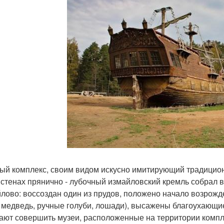
ый комплекс, своим видом искусно имитирующий традиционн
 стенах прянично - лубочный измайловский кремль собрал в
лово: воссоздан один из прудов, положено начало возрожд
 медведь, ручные голуби, лошади), высажены благоухающи
ают совершить музеи, расположенные на территории компле