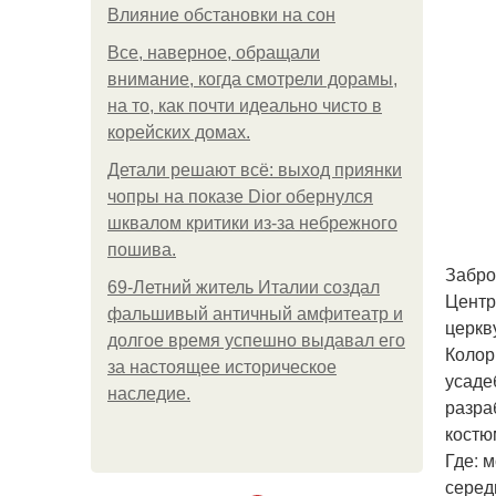
Влияние обстановки на сон
Все, наверное, обращали
внимание, когда смотрели дорамы,
на то, как почти идеально чисто в
корейских домах.
Детали решают всё: выход приянки
чопры на показе Dior обернулся
шквалом критики из-за небрежного
пошива.
Забро
69-Летний житель Италии создал
Центр
фальшивый античный амфитеатр и
церкв
долгое время успешно выдавал его
Колор
за настоящее историческое
усаде
наследие.
разра
костю
Где: 
серед