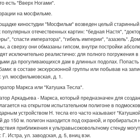
то есть "Вверх Ногами".
корации на мосфильме.
ощадке киностудии "Мосфильм" возведен целый старинный 
 популярных отечественных картин: "бедная Настя", "доктор
ры", "спасти императора", "гибель империи", "азазель". Д
ы, а сверху они обмазаны гипсом, внутри постройки абсолю
дят исключительно реалистично: для полного погружения в 
ьми да прогуливающихся дам в длинных подолах. Попасть
бами: в составе экскурсионной группы или побывав на запи
: ул. мосфильмовская, д. 1.
нератор Маркса или "Катушка Тесла".
атор Аркадьева - Маркса, который предназначен для создан
лагается на открытом испытательном полигоне в подмосков
дарным устройством Н. тесла его часто называют "Катушкой
й до 150 м. полигон находится под охраной, и пробираться 
дствия приближения к ультравысоковольтному стенду могут
 Г. Истра, ул. заводская, д. 5, вниц вэи.