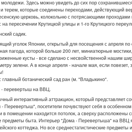
 молодежи. Здесь можно увидеть до сих пор сохранившиес
 и терем, которые соединены переходами, действующий ве
есенскую церковь, колокольню с потрясающими проходами в
: на пересечении Крутицкой улицы и 1-го Крутицкого переулк
нский садик.
ящий уголок Японии, открытый для посещения с апреля по 
ная пагода, которой больше 200 лет, миниатюрные мостики
риженные кусты - все сделано с несвойственной нашим ши
метру зелени. А в конце апреля - начале мая, если повезет
ы!
: главный ботанический сад ран (м. "Владыкино".
м - перевертыш на ВВЦ.
чный интерактивный аттракцион, который представляет со
м - Перевертыш", посетители почувствуют себя в особенно
и в помещении находится потолок, а сверху расположены 
е предметы быта. Интерьер "Дома - Перевертыша" на ВВЦ 
ейского коттеджа. Но все среднестатистические предметы