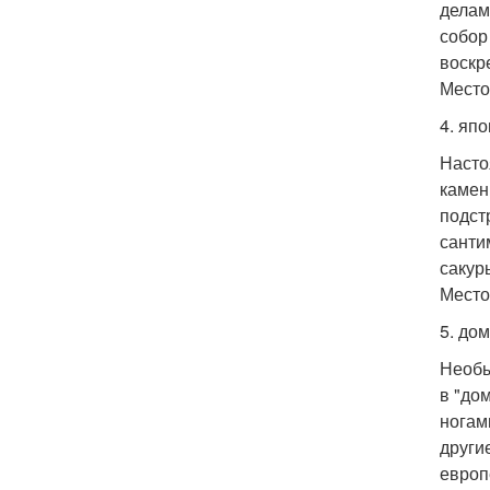
делам
собор
воскр
Место
4. япо
Насто
камен
подст
санти
сакур
Место
5. до
Необы
в "до
ногам
други
европ