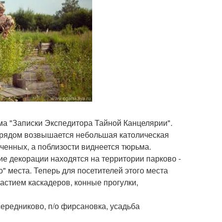
а "Записки Экспедитора Тайной Канцелярии".
 рядом возвышается небольшая католическая
юченных, а поблизости виднеется тюрьма.
е декорации находятся на территории парково -
" места. Теперь для посетителей этого места
астием каскадеров, конные прогулки,
середниково, п/о фирсановка, усадьба