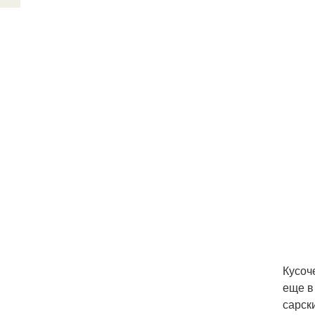
Кусоч
еще в
сарск