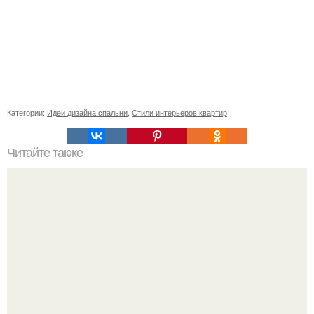
Категории:
Идеи дизайна спальни
,
Стили интерьеров квартир
Читайте также
Lukehemmings. Imaginelukehemmings. Предупреждение:
NC 18.