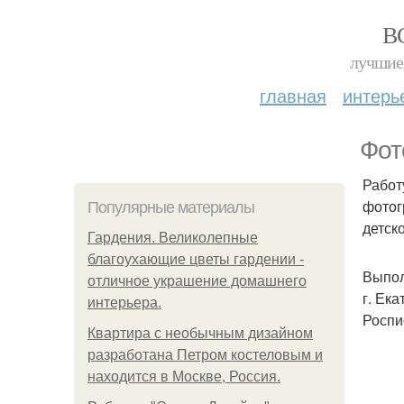
В
лучшие 
главная
интерь
Фот
Работ
фотог
Популярные материалы
детск
Гардения. Великолепные
благоухающие цветы гардении -
Выпол
отличное украшение домашнего
г. Ек
интерьера.
Роспи
Квартира с необычным дизайном
разработана Петром костеловым и
находится в Москве, Россия.