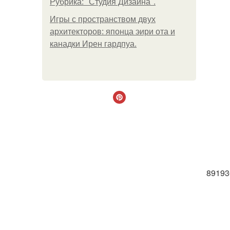
Рубрика: "Студия Дизайна".
Игры с пространством двух
архитекторов: японца эири ота и
канадки Ирен гардпуа.
89193