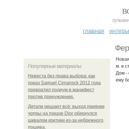
В
лучшие 
главная
интерь
Фер
Новая
м. в 
Популярные материалы
Дом -
Невеста без права выбора: как
ему б
показ Samuel Cirnansck 2012 года
превратил подиум в манифест
против принуждения.
Детали решают всё: выход приянки
чопры на показе Dior обернулся
шквалом критики из-за небрежного
пошива.