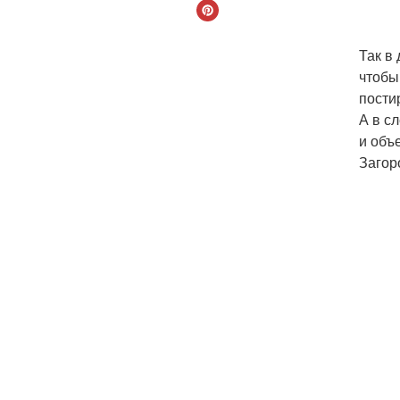
Так в
чтобы
пости
А в с
и объ
Загор