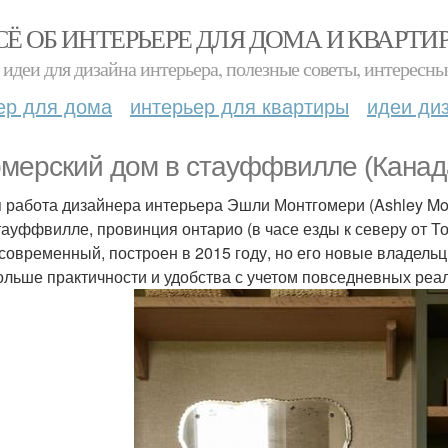
СЁ ОБ ИНТЕРЬЕРЕ ДЛЯ ДОМА И КВАРТИ
идеи для дизайна интерьера, полезные советы, интересны
ер для дома
интерьер для квартиры
идеи ди
мерский дом в стауффвилле (Канад
 работа дизайнера интерьера Эшли Монтгомери (Ashley Mon
стауффвилле, провинция онтарио (в часе езды к северу от Т
 современный, построен в 2015 году, но его новые владель
ольше практичности и удобства с учетом повседневных реал