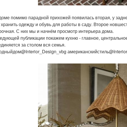
 доме помимо парадной прихожей появилась вторая, у задн
 хранить одежду и обувь для работы в саду. Второе новше
рочная. С них мы и начнём просмотр интерьера дома.
ледующей публикации покажем кухню - главное, центральное
единяется за столом вся семья.
одныйдом@Interior_Design_vbg американскийстиль@Interio