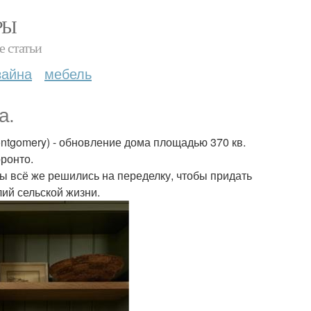
РЫ
е статьи
зайна
мебель
а.
tgomery) - обновление дома площадью 370 кв.
оронто.
цы всё же решились на переделку, чтобы придать
ий сельской жизни.