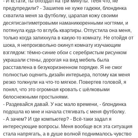
- И кстати, ты опоздал на три минуты. Тебя что, не
предупредили? - Зашипев не хуже гадюки, блондинка
схватила меня за футболку, царапая кожу своими
десятисантиметровыми наманикюренными ногтями, и
потянула куда-то вглубь квартиры. Отпустила она меня,
только когда запихнула в какую-то комнату. Не отойдя от
шока, я непроизвольно окинул комнату изучающим
взглядом: тёмно-синие обои с серебристым рисунком
украшали стены, дорогая на вид мебель была
расставлена в безукоризненном порядке. Я не смог
полностью оценить дизайн интерьера, потому как меня
резко толкнули на что-то мягкое. Повертев головой, я
понял, что это огромная кровать с шёлковыми
белоснежными простынями.
- Раздевайся давай. У нас мало времени, - блондинка
подошла ко мне и начала стягивать с меня футболку.
- А зачем? И где компьютер? - Всё-таки задал я
интересующие вопросы. Меня вообще вся эта ситуация
стала напрягать, а в душе волной поднималось чувство