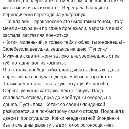
- Пупсик, он набросился на меня сам, я не виновата! Он
хотел меня изнасиловать! - Верещала блондинка,
периодически переходя на ультразвук.
- Пошла вон, - произнесено это было таким тоном, что у
меня аж мурашки по спине пробежали, а кровь в венах
застыла, заставляя поежиться.
- Котик, миленький, я только тебя люблю, ты же знаешь! -
Залебезила девушка, вешаясь на шею "Пупсику".
Мужчина схватил жену за локоть и, увернувшись от ее
губ, потащил вон из комнаты.
Я от страха вообще забыл, как дышать. Лишь когда за
парочкой захлопнулась дверь, мой мозг заработал.
Только я мог попасть в такую ситуацию! Спасибо,
Серёга, удружил халтурку, век не забуду! Надо
сваливать отсюда, пока до моей тушки очередь не
дошла. Пусть пока "Котик" со своей блондинкой
разбирается, а я по-быстрому свалю отсюда. Подошёл к
двери и прислушался. Крики неадекватной блондинки
были слышны даже тут, а вот голос рогоносца - нет.