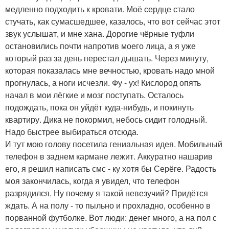
медленно подходить к кровати. Моё сердце стало
стучать, как сумасшедшее, казалось, что вот сейчас этот
звук услышат, и мне хана. Дорогие чёрные туфли
остановились почти напротив моего лица, а я уже
который раз за день перестал дышать. Через минуту,
которая показалась мне вечностью, кровать надо мной
прогнулась, а ноги исчезли. Фу - ух! Кислород опять
начал в мои лёгкие и мозг поступать. Осталось
подождать, пока он уйдёт куда-нибудь, и покинуть
квартиру. Дика не покормил, небось сидит голодный.
Надо быстрее выбираться отсюда.
И тут мою голову посетила гениальная идея. Мобильный
телефон в заднем кармане лежит. Аккуратно нашарив
его, я решил написать смс - ку хотя бы Серёге. Радость
моя закончилась, когда я увидел, что телефон
разрядился. Ну почему я такой невезучий? Придётся
ждать. А на полу - то пыльно и прохладно, особенно в
порванной футболке. Вот люди: денег много, а на пол с