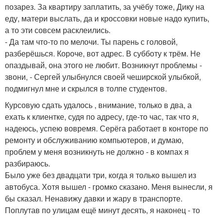
позарез. За квартиру заплатить, за учёбу тоже, Дику на
еду, матери выслать, да и кроссовки новые надо купить,
а то эти совсем расклеились.
- Да там что-то по мелочи. Ты парень с головой,
разберёшься. Короче, вот адрес. В субботу к трём. Не
опаздывай, она этого не любит. Возникнут проблемы -
звони, - Сергей улыбнулся своей чеширской улыбкой,
подмигнул мне и скрылся в толпе студентов.
Курсовую сдать удалось , внимание, только в два, а
ехать к клиентке, судя по адресу, где-то час, так что я,
надеюсь, успею вовремя. Серёга работает в конторе по
ремонту и обслуживанию компьютеров, и думаю,
проблем у меня возникнуть не должно - в компах я
разбираюсь.
Было уже без двадцати три, когда я только вышел из
автобуса. Хотя вышел - громко сказано. Меня вынесли, я
бы сказал. Ненавижу давки и жару в транспорте.
Поплутав по улицам ещё минут десять, я наконец - то