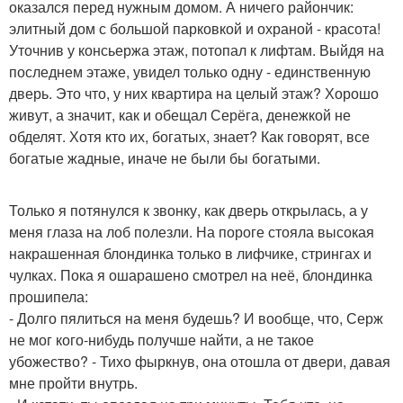
оказался перед нужным домом. А ничего райончик:
элитный дом с большой парковкой и охраной - красота!
Уточнив у консьержа этаж, потопал к лифтам. Выйдя на
последнем этаже, увидел только одну - единственную
дверь. Это что, у них квартира на целый этаж? Хорошо
живут, а значит, как и обещал Серёга, денежкой не
обделят. Хотя кто их, богатых, знает? Как говорят, все
богатые жадные, иначе не были бы богатыми.
Только я потянулся к звонку, как дверь открылась, а у
меня глаза на лоб полезли. На пороге стояла высокая
накрашенная блондинка только в лифчике, стрингах и
чулках. Пока я ошарашено смотрел на неё, блондинка
прошипела:
- Долго пялиться на меня будешь? И вообще, что, Серж
не мог кого-нибудь получше найти, а не такое
убожество? - Тихо фыркнув, она отошла от двери, давая
мне пройти внутрь.