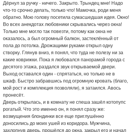
Дёрнул за ручку - ничего. Закрыто. Трындец мне! Надо
что-то срочно делать, только что! Мамочка, роди меня
обратно. Мою голову посетила сумасшедшая идея. Окно!
Во всех анекдотах любовники скрывались через окна!
Только мне могло так повезти, потому как окна не
оказалось, а был огромный балкон, застеклённый от
пола до потолка. Дрожащими руками открыл одну
створку. Глянув вниз, я понял, что туда не полезу ни за
какие коврижки. Пока я любовался панорамой города с
десятого этажа, раздался звук открываемой двери.
Выход оставался один - спрятаться, но только не в
шкаф. Быстро забравшись под огромную кровать (благо,
мой рост и комплекция позволяли), я затаился. Авось
пронесёт.
Дверь открылась, и в комнату не спеша зашёл котопупс
рогатый. Что это именно он, я понял сразу же:
возмущения блондинки все еще приглушённо
доносились до моих ушей из коридора. Мужчина,
захлопнув дверь, прошёлся до окна, закрыл его и начал