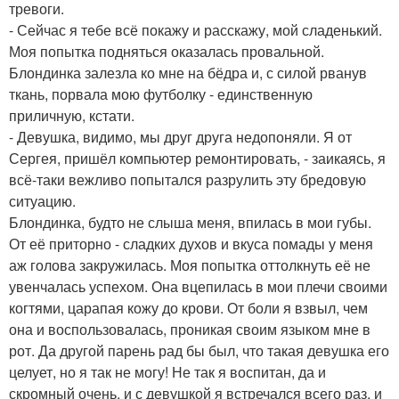
тревоги.
- Сейчас я тебе всё покажу и расскажу, мой сладенький.
Моя попытка подняться оказалась провальной.
Блондинка залезла ко мне на бёдра и, с силой рванув
ткань, порвала мою футболку - единственную
приличную, кстати.
- Девушка, видимо, мы друг друга недопоняли. Я от
Сергея, пришёл компьютер ремонтировать, - заикаясь, я
всё-таки вежливо попытался разрулить эту бредовую
ситуацию.
Блондинка, будто не слыша меня, впилась в мои губы.
От её приторно - сладких духов и вкуса помады у меня
аж голова закружилась. Моя попытка оттолкнуть её не
увенчалась успехом. Она вцепилась в мои плечи своими
когтями, царапая кожу до крови. От боли я взвыл, чем
она и воспользовалась, проникая своим языком мне в
рот. Да другой парень рад бы был, что такая девушка его
целует, но я так не могу! Не так я воспитан, да и
скромный очень, и с девушкой я встречался всего раз, и