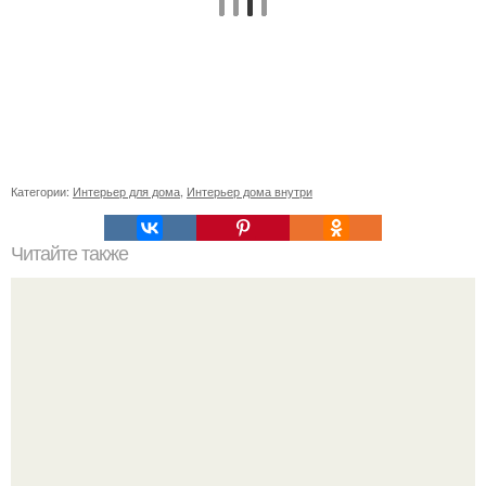
Категории:
Интерьер для дома
,
Интерьер дома внутри
Читайте также
Mori советчица_Mori.