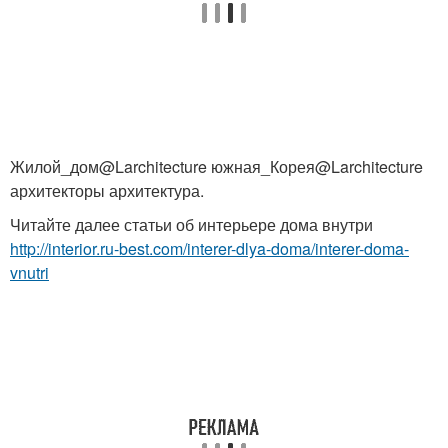
Жилой_дом@Larchitecture южная_Корея@Larchitecture
архитекторы архитектура.
Читайте далее статьи об интерьере дома внутри
http://interior.ru-best.com/interer-dlya-doma/interer-doma-
vnutri