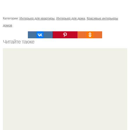
Категории:
Интерьер для квартиры
,
Интерьер для дома
,
Красивые интерьеры
домов
Читайте также
Икеа для прихожей ИДЕИ. Мебель для прихожей
«ИКЕА»: ассортимент и функциональные особенности