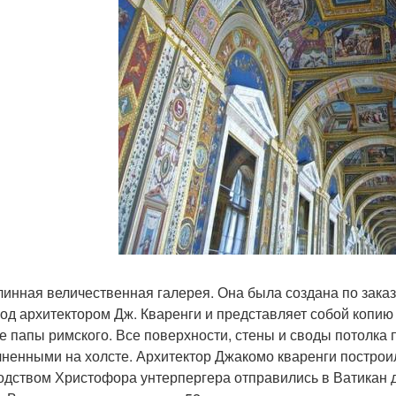
линная величественная галерея. Она была создана по зака
год архитектором Дж. Кваренги и представляет собой копи
е папы римского. Все поверхности, стены и своды потолка
ненными на холсте. Архитектор Джакомо кваренги построил
одством Христофора унтерпергера отправились в Ватикан д