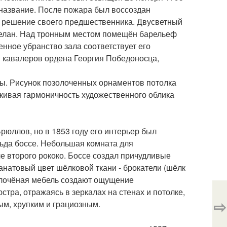
ё название. После пожара был воссоздан
е решение своего предшественника. Двусветный
делан. Над тронным местом помещён барельеф
нное убранство зала соответствует его
 кавалеров ордена Георгия Победоносца,
ты. Рисунок позолоченных орнаментов потолка
ёркивая гармоничность художественного облика
рюллов, но в 1853 году его интерьер был
льда боссе. Небольшая комната для
 второго рококо. Боссе создал причудливые
анатовый цвет шёлковой ткани - брокатели (шёлк
золочёная мебель создают ощущение
тра, отражаясь в зеркалах на стенах и потолке,
⇨
ым, хрупким и грациозным.