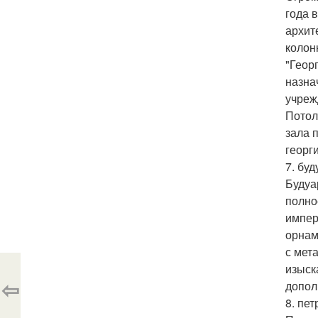
года 
архит
колон
"Геор
назна
учреж
Потол
зала 
георг
7. бу
Будуа
полно
импер
орнам
с мет
изыск
⇦
допол
8. пе