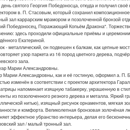
в день святого Георгия Победоносца, откуда и получил сво
ектором в. П. Стасовым, который сохранил композиционно
ный зал каррарским мрамором и позолоченной бронзой от
гий Победоносец, Поражающий Копьём Дракона". Торжестве
чению: здесь проходили официальные приёмы и церемонии
дённого Екатериной.
ок - металлический, он подвешен к балкам, как цепные мос
повторяет узор паркета из 16 пород цветного дерева, подч
иевского зала.
дуар Марии Александровны.
р Марии Александровны, как и её гостиную, оформил а. П. Б
стью изменён в соответствии с проектом архитектора Гара
атрицы напоминает изящную табакерку, украшенную в стиле
енты из позолоченного резного дерева и металла. Яркий гр
аллической нитью), изящный рисунок орнаментов, мягкая 
анности и комфорта. Великолепная бронзовая золочёная люс
няет эффектное убранство интерьера, делая его бесконечн
тровский зал / малый тронный зал.