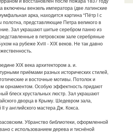
ферраном и восстановлен после пожара 1837 году
ера включены вензель императора (две латинские
иумфальная арка, находится картина "Пётр I с
ы полотна, представляющие Петра великого в
ение. Зал украшают шитые серебром панно из
 Представленные в петровском зале серебряные
ом на рубеже Xviii - XIX веков. Не так давно
ржественность.
дине XIX века архитектором а. и.
турными приёмами разных исторических стилей,
готические и восточные мотивы. Потолок и
м орнаментом. Особую эффектность придают
дный блеск хрустальных люстр. Зал украшают
айского дворца в Крыму. Шедевром зала,
I у английского мастера Дж. Кокса.
Красовским. Убранство библиотеки, оформленной
вано с использованием дерева и тиснёной