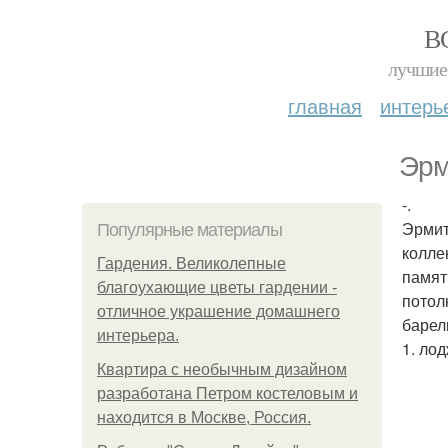
В
лучшие 
главная
интерь
Эрм
-.
Эрмит
Популярные материалы
колле
Гардения. Великолепные
памят
благоухающие цветы гардении -
потол
отличное украшение домашнего
барел
интерьера.
1. ло
Квартира с необычным дизайном
разработана Петром костеловым и
находится в Москве, Россия.