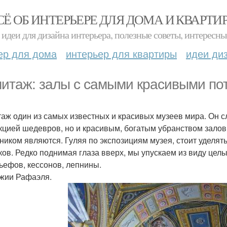
СЁ ОБ ИНТЕРЬЕРЕ ДЛЯ ДОМА И КВАРТИ
идеи для дизайна интерьера, полезные советы, интересны
ер для дома
интерьер для квартиры
идеи ди
итаж: залы с самыми красивыми по
аж один из самых известных и красивых музеев мира. Он с
кцией шедевров, но и красивым, богатым убранством залов
ником являются. Гуляя по экспозициям музея, стоит уделят
ков. Редко поднимая глаза вверх, мы упускаем из виду целы
ьефов, кессонов, лепнины.
джии Рафаэля.