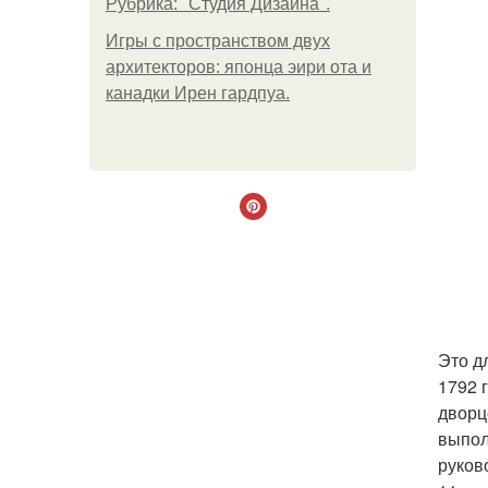
Рубрика: "Студия Дизайна".
Игры с пространством двух
архитекторов: японца эири ота и
канадки Ирен гардпуа.
Это д
1792 
дворц
выпол
руков