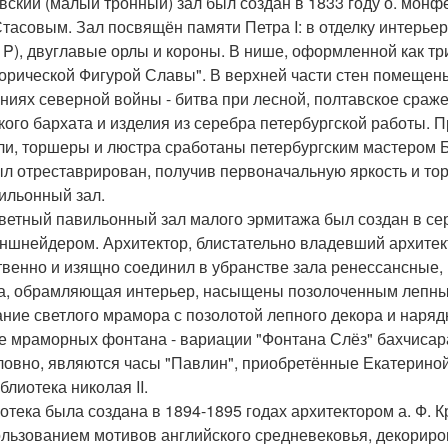
вский (малый тронный) зал был создан в 1833 году о. мон
 Стасовым. Зал посвящён памяти Петра I: в отделку интерь
 P), двуглавые орлы и короны. В нише, оформленной как тр
орической Фигурой Славы". В верхней части стен помещен
ниях северной войны - битва при лесной, полтавское сраж
кого бархата и изделия из серебра петербургской работы.
ли, торшеры и люстра сработаны петербургским мастером Бух
ыл отреставрирован, получив первоначальную яркость и то
вильонный зал.
ветный павильонный зал малого эрмитажа был создан в сере
ншнейдером. Архитектор, блистательно владевший архитек
твенно и изящно соединил в убранстве зала ренессансные, 
а, обрамляющая интерьер, насыщены позолоченным лепны
ание светлого мрамора с позолотой лепного декора и наря
е мраморных фонтана - вариации "Фонтана Слёз" бахчисар
ловно, являются часы "Павлин", приобретённые Екатериной I
блиотека николая II.
отека была создана в 1894-1895 годах архитектором а. Ф. 
ользованием мотивов английского средневековья, декориро