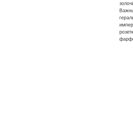
золоч
Важны
герал
импер
розет
фарфо