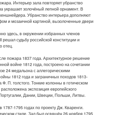
ожара. Интерьер зала повторяет убранство
ала украшает золочёный лепной орнамент. В
такеншнейдера. Убранство интерьера дополняют
ом и мозаичной картиной, вызолоченные двери
нно здесь, в окружении избранных членов
I решал судьбу российской конституции и
о отец.
сле пожара 1837 года. Архитектурное решение
нной войне 1812 года, построено на сочетании
изе 24 медальона с аллегорическими
ойны 1812 года и заграничных походов 1813-
Ф. П. толстого. Тонкие колонны в готическом
е расположена экспозиция европейского
 Португалии, Дании, Швеции, Польши, Литвы.
 1787-1795 годах по проекту Дж. Кваренги.
ческом стиле. Зал был освящён 26 ноября 1795