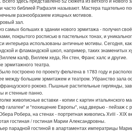
т. Всего здесь представлено 52 сюжета из ветхого и нового 
и часто библией Рафаэля называют. Мастера тщательно пов
нечным разнообразием изящных мотивов.
тровый зал.
из самых больших в здании нового эрмитажа - получил своё
нами, покрытого росписью в пастельных тонах, и уникально
си интерьера использованы античные мотивы. Сегодня, как 
ндской и фламандской школ, например, таких знаменитых худ
 Виллем калф, Виллем хеда, Ян стен, Франс халс и другие.
йе эрмитажного театра.
было построено по проекту фельтена в 1783 году и располо
ее между большим эрмитажем и театром. Убранство зала оф
 французского рококо. Пышные растительные гирлянды, зав
ы и стенные панно.
толке живописные вставки - копии с картин итальянского ма
мф галатеи" и "похищение Европы", над дверью - пейзаж с 
бера Робера, на стенах - портретная живопись Xviii - XIX в
лотая гостиная / гостиная Марии Александровны.
ьер парадной гостиной в апартаментах императрицы Марии 