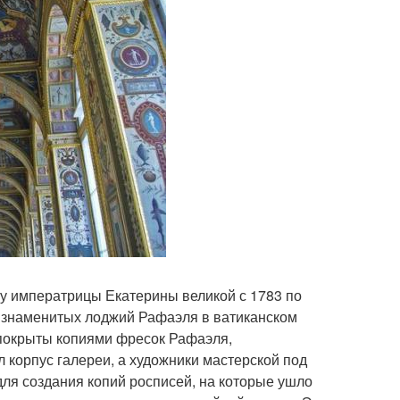
зу императрицы Екатерины великой с 1783 по
ю знаменитых лоджий Рафаэля в ватиканском
 покрыты копиями фресок Рафаэля,
 корпус галереи, а художники мастерской под
ля создания копий росписей, на которые ушло