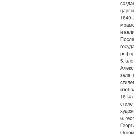
созда
царск
1840-
мрамо
и вел
После
госуд
рефор
5. ал
Алекс
зала,
стиле
изобр
1814 
стиле
худож
6. ге
Георг
Огром