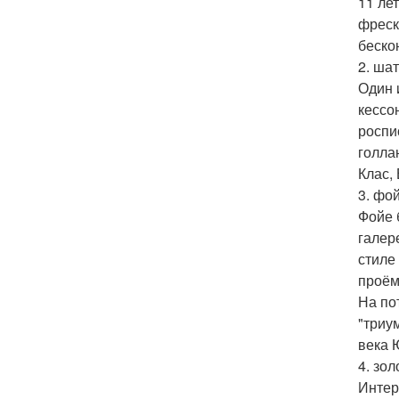
11 ле
фреск
беско
2. ша
Один 
кессо
роспи
голла
Клас,
3. фо
Фойе 
галер
стиле
проём
На по
"триу
века Ю
4. зо
Интер