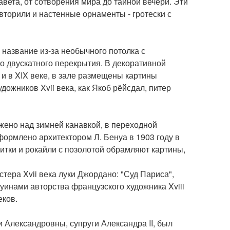
завета, от сотворения мира до тайной вечери. Эти
торили и настенные орнаменты - гротески с
 название из-за необычного потолка с
го двускатного перекрытия. В декоративной
и в XIX веке, в зале размещены картины
ожников Xvii века, как Якоб рёйсдал, питер
жено над зимней канавкой, в переходной
ормлено архитектором Л. Бенуа в 1903 году в
итки и рокайли с позолотой обрамляют картины,
стера Xvii века луки Джордано: "Суд Париса",
руинами авторства французского художника Xviii
еков.
Александровны, супруги Александра II, был