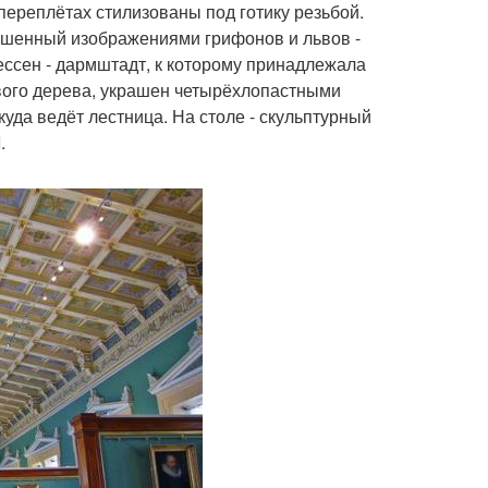
переплётах стилизованы под готику резьбой.
ашенный изображениями грифонов и львов -
ссен - дармштадт, к которому принадлежала
вого дерева, украшен четырёхлопастными
уда ведёт лестница. На столе - скульптурный
.