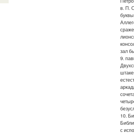
Петро
в. П.
буквы
Аллег
сраже
лионс
консо
зал б
9. па
Двухс
штаке
естес
аркад
сочет
четыр
безус
10. Би
Библи
с исп