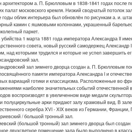
н архитектором а. П. Брюлловым в 1838-1841 годах после п
их палат московского кремля. Низкий сводчатый потолок з
е годы облик интерьера был обновлён по рисункам а. и. ш
рный камин с яшмовыми колоннами, украшенный барельеф
иколепный паркет.
 убийства 1 марта 1881 года императора Александра II име
арственного совета, новый русский самодержец Александр II
м, над которыми трудился и которые не успел завершить ег
ександровский зал.
андровский зал зимнего дворца создан а. П. Брюлловым по
 посвящённого памяти императора Александра I и отечестве
вых вариаций готики и классицизма. Расположенные во фр
ажениями наиболее значительных событий отечественной в
годов воспроизводят в увеличенном виде медали скульптора 
 и полуциркульные арки придают залу храмовый вид. В зал
ественного серебра XVI - XIX веков из Германии, Франции,
огриевский / большой тронный зал.
иевский (большой тронный) зал зимнего дворца был создан в
ное двухсветное помещение зала было выполнено в класси