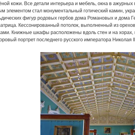
ёной кожи. Все детали интерьера и мебель, окна в ажурных 
м элементом стал монументальный готический камин, укр
ьдических фигур родовых гербов дома Романовых и дома Ге
атрица. Кессонированный потолок, выполненный из орехо
ками. Книжные шкафы расположены вдоль стен и на хорах, к
ровый портрет последнего русского императора Николая II