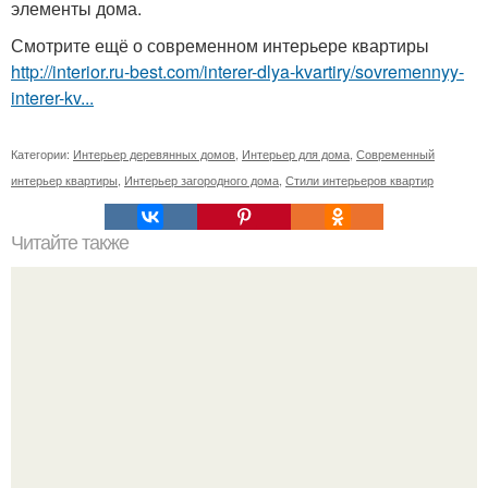
элементы дома.
Смотрите ещё о современном интерьере квартиры
http://interior.ru-best.com/interer-dlya-kvartiry/sovremennyy-
interer-kv...
Категории:
Интерьер деревянных домов
,
Интерьер для дома
,
Современный
интерьер квартиры
,
Интерьер загородного дома
,
Стили интерьеров квартир
Читайте также
Выкройка теплых домашних тапочек.