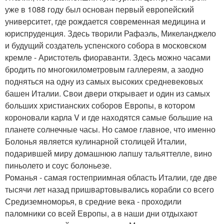
уже в 1088 году был основан первый европейский
университет, где рождается современная медицина и
юриспруденция. Здесь творили Рафаэль, Микеланджело
и будущий создатель успенского собора в московском
кремле - Аристотель фиораванти. Здесь можно часами
бродить по многокилометровым галлереям, а заодно
подняться на одну из самых высоких средневековых
башен Италии. Свои двери открывает и один из самых
больших христианских соборов Европы, в котором
короновали карла V и где находятся самые большие на
планете солнечные часы. Но самое главное, что именно
Болонья является кулинарной столицей Италии,
подарившей миру домашнюю лапшу тальяттелле, вино
пиньолето и соус болоньезе.
Романья - самая гостеприимная область Италии, где две
тысячи лет назад пришвартовывались корабли со всего
Средиземноморья, в средние века - проходили
паломники со всей Европы, а в наши дни отдыхают