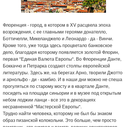
Флоренция - город, в котором в XV расцвела эпоха
возрождения, с ее главными героями донателло,
Боттичелли, Микеланджело и Леонардо - да - Винчи.
Кроме того, уже тогда здесь процветало банковское
дело, благодаря которому появляется золотой Флорин,
первая "Единая Валюта Европы". Во Флоренции Данте,
Боккаччо и Петрарка создают столпы европейской
литературы. Здесь же, на берегах Арно, творили Джотто
и арнольфо - ди - камбио. И в наши дни можно не спеша
прогуляться по старому мосту и в квартале Данте,
посидеть на площади синьории и в музее под открытым
небом лоджии ланци - все это в декорациях
несравненной "Мастерской Европы".
Трудно найти человека, которому не был бы знаком
образ пизанской колокольни. Это больше, чем просто
памятник - это символ и память великих архитекторов,