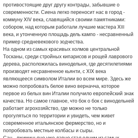
противостоящие друг другу контрады, забывшие о
современности. Сиена легко переносит нас в город -
коммуну XIV века, славящийся своими памятниками:
собором, над которым работали лучшие мастера Xiii
века, и утонченную площадь дель кампо - несравненный
пример средневекового зодчества.
На одном из самых красивых холмов центральной
Тосканы, среди стройных кипарисов и рощей лаврового
дерева, расположилась винодельня, где десятилетиями
производят несравненное кьянти, с XIX века
являющееся символом Италии во всем мире. Здесь же
можно попробовать белое вино верначча, которое
первое из белых вин Италии получило европейский знак
качества. Но самое главное, что бок о бок с винодельней
работает агрохозяйство, где можно не только
прогуляться по территории и увидеть, чем живет
современное итальянское фермерство, но и
попробовать местные колбасы и сыры.
Сан - джиминьяно уже давно стал одним из самых