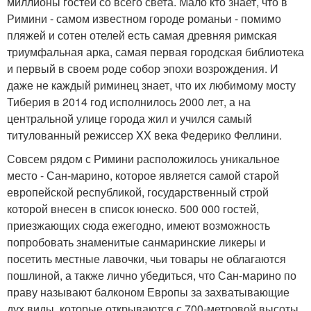
миллионы гостей со всего света. Мало кто знает, что в
Римини - самом известном городе романьи - помимо
пляжей и сотен отелей есть самая древняя римская
триумфальная арка, самая первая городская библиотека
и первый в своем роде собор эпохи возрождения. И
даже не каждый риминец знает, что их любимому мосту
Тиберия в 2014 год исполнилось 2000 лет, а на
центральной улице города жил и учился самый
титулованный режиссер XX века Федерико Феллини.
Совсем рядом с Римини расположилось уникальное
место - Сан-марино, которое является самой старой
европейской республикой, государственный строй
которой внесен в список юнеско. 500 000 гостей,
приезжающих сюда ежегодно, имеют возможность
попробовать знаменитые санмаринские ликеры и
посетить местные лавочки, чьи товары не облагаются
пошлиной, а также лично убедиться, что Сан-марино по
праву называют балконом Европы за захватывающие
дух виды, которые открываются с 700-метровой высоты.