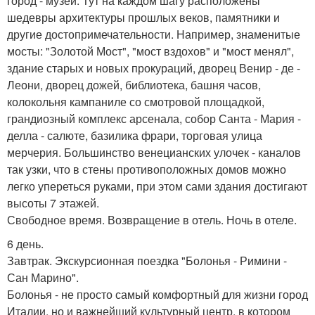
город - музей. Тут на каждом шагу расположены
шедевры архитектуры прошлых веков, памятники и
другие достопримечательности. Например, знаменитые
мосты: "Золотой Мост", "мост вздохов" и "мост менял",
здание старых и новых прокураций, дворец Венир - де -
Леони, дворец дожей, библиотека, башня часов,
колокольня кампаниле со смотровой площадкой,
грандиозный комплекс арсенала, собор Санта - Мария -
делла - салюте, базилика фрари, торговая улица
мерчерия. Большинство венецианских улочек - каналов
так узки, что в стены противоположных домов можно
легко упереться руками, при этом сами здания достигают
высоты 7 этажей.
Свободное время. Возвращение в отель. Ночь в отеле.
6 день.
Завтрак. Экскурсионная поездка "Болонья - Римини -
Сан Марино".
Болонья - не просто самый комфортный для жизни город
Италии, но и важнейший культурный центр, в котором