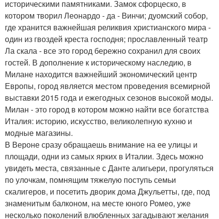
историческими памятниками. Замок сфорцеско, в
котором творил Леонардо - да - Винчи; дуомский собор,
где хранится важнейшая реликвия христианского мира -
один из гвоздей креста господня; прославленный театр
Ла скала - все это город бережно сохранил для своих
гостей. В дополнение к историческому наследию, в
Милане находится важнейший экономический центр
Европы, город является местом проведения всемирной
выставки 2015 года и ежегодных сезонов высокой моды.
Милан - это город в котором можно найти все богатства
Италия: историю, искусство, великолепную кухню и
модные магазины.
В Вероне сразу обращаешь внимание на ее улицы и
площади, одни из самых ярких в Италии. Здесь можно
увидеть места, связанные с Данте алигьери, прогуляться
по улочкам, помнящим тяжелую поступь семьи
скалигеров, и посетить дворик дома Джульетты, где, под
знаменитым балконом, на месте юного Ромео, уже
несколько поколений влюбленных загадывают желания