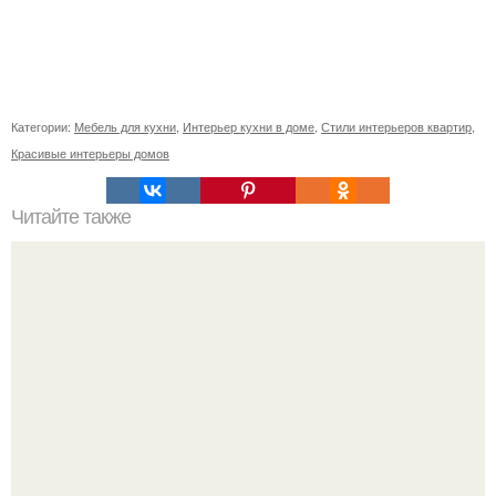
Категории:
Мебель для кухни
,
Интерьер кухни в доме
,
Стили интерьеров квартир
,
Красивые интерьеры домов
Читайте также
Шкаф угловой встроенный в спальню. Обзор угловых
шкафов для спальни, и фото существующих вариантов