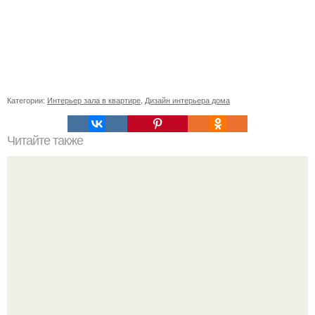
Категории:
Интерьер зала в квартире
,
Дизайн интерьера дома
Читайте также
Сколько сохнут обои на флизелиновой основе после
поклейки. Когда высохнет клей?