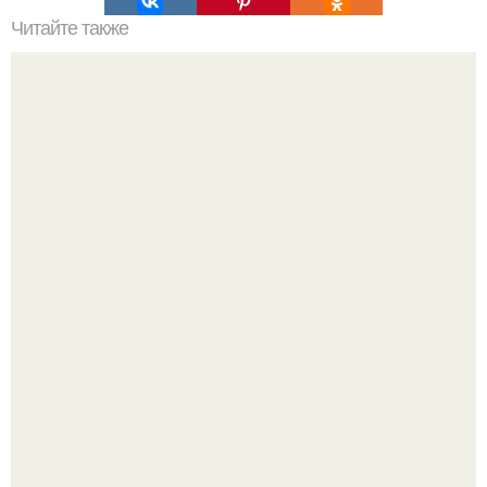
Читайте также
Как правильно обрезать герань, чтобы она пышно цвела.
Детали решают всё: выход приянки чопры на показе Dior
обернулся шквалом критики из-за небрежного пошива.