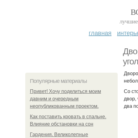
В
лучшие 
главная
интерь
Дво
уго
Дворо
небол
Популярные материалы
Со ст
Привет! Хочу поделиться моим
двор,
давним и очередным
два п
неопубликованным проектом.
Как поставить кровать в спальне.
Влияние обстановки на сон
Гардения. Великолепные