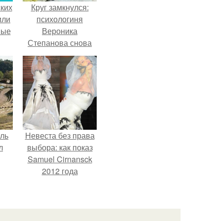
ких
Круг замкнулся:
или
психологиня
ные
Вероника
Степанова снова
вышла замуж за
собственного
бывшего мужа.
ель
Невеста без права
л
выбора: как показ
Samuel Cirnansck
2012 года
превратил подиум
я
в манифест против
вал
принуждения.
ее