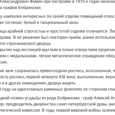
Александрович Фомин при постройке в 1910-х годах неоклас
а графов Бобринских.
лу наиболее интересных по своей отделке помещений относ
ая гостиная, белый и танцевальный залы.
ица крайней строгостью и простотой отделки отличается. 
трами. В её решении был повторен приём, ранее использо
ете строгановского дворца.
рытие над лестницей круглым в плане отверстием прореза
зом с медальонами, лёгкое металлическое ограждение обход
сью.
ом зале сохранилась превосходная роспись, исполненная, п
 есть роспись первой четверти XIX века, выполненная, вер
 и в других помещениях дворца видеть.
3 году на одноэтажных каменных флигелях по сторонам гла
дний хозяин усадьбы из рода Бобринских - граф Алексей Ал
ор, предводитель дворянства санкт-петербургской думы, ви
логической комиссии. В годы первой мировой войны хозяев