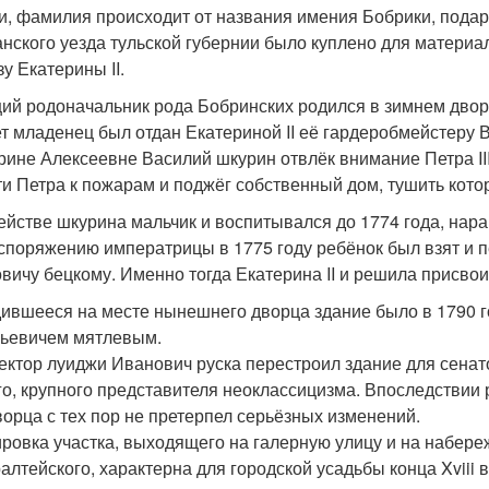
и, фамилия происходит от названия имения Бобрики, пода
нского уезда тульской губернии было куплено для материал
у Екатерины II.
ий родоначальник рода Бобринских родился в зимнем дворц
ет младенец был отдан Екатериной II её гардеробмейстеру
рине Алексеевне Василий шкурин отвлёк внимание Петра III
ти Петра к пожарам и поджёг собственный дом, тушить кото
ействе шкурина мальчик и воспитывался до 1774 года, нар
споряжению императрицы в 1775 году ребёнок был взят и 
вичу бецкому. Именно тогда Екатерина II и решила присво
ившееся на месте нынешнего дворца здание было в 1790 г
ьевичем мятлевым.
ектор луиджи Иванович руска перестроил здание для сенат
го, крупного представителя неоклассицизма. Впоследствии
ворца с тех пор не претерпел серьёзных изменений.
ровка участка, выходящего на галерную улицу и на набереж
алтейского, характерна для городской усадьбы конца Xviii в