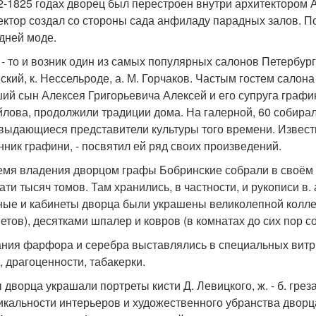
2-1825 годах дворец был перестроен внутри архитектором
ектор создал со стороны сада анфиладу парадных залов. П
дней моде.
 - то и возник один из самых популярных салонов Петербурга
ский, к. Нессельроде, а. М. Горчаков. Частым гостем салона
ий сын Алексея Григорьевича Алексей и его супруга граф
лова, продолжили традиции дома. На галерной, 60 собирал
выдающиеся представители культуры того времени. Известн
нник графини, - посвятил ей ряд своих произведений.
емя владения дворцом графы Бобринские собрали в своём 
ати тысяч томов. Там хранились, в частности, и рукописи в. 
ные и кабинеты дворца были украшены великолепной колле
етов), десятками шпалер и ковров (в комнатах до сих пор с
ния фарфора и серебра выставлялись в специальных витрин
, драгоценности, табакерки.
 дворца украшали портреты кисти Д. Левицкого, ж. - б. грез
икальности интерьеров и художественного убранства дворц