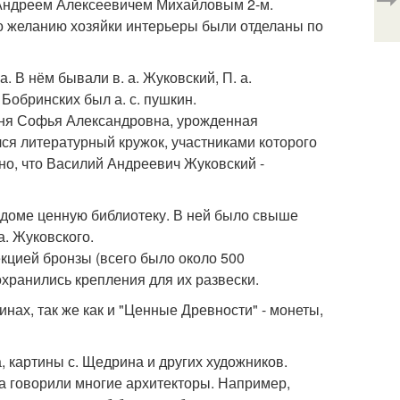
 Андреем Алексеевичем Михайловым 2-м.
о желанию хозяйки интерьеры были отделаны по
. В нём бывали в. а. Жуковский, П. а.
 Бобринских был а. с. пушкин.
иня Софья Александровна, урожденная
ся литературный кружок, участниками которого
о, что Василий Андреевич Жуковский -
доме ценную библиотеку. В ней было свыше
а. Жуковского.
кцией бронзы (всего было около 500
охранились крепления для их развески.
ах, так же как и "Ценные Древности" - монеты,
а, картины с. Щедрина и других художников.
а говорили многие архитекторы. Например,