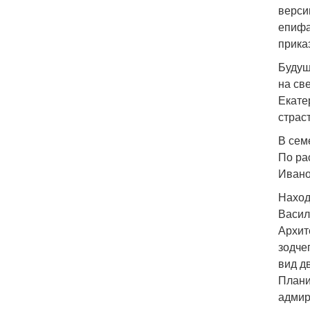
верси
епифа
приказ
Будущ
на св
Екате
страс
В сем
По ра
Ивано
Наход
Васил
Архит
зодче
вид д
Плани
адмир