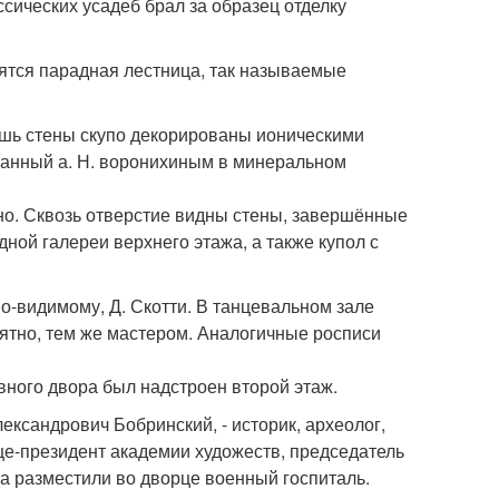
сических усадеб брал за образец отделку
ятся парадная лестница, так называемые
Лишь стены скупо декорированы ионическими
ванный а. Н. воронихиным в минеральном
но. Сквозь отверстие видны стены, завершённые
ной галереи верхнего этажа, а также купол с
о-видимому, Д. Скотти. В танцевальном зале
оятно, тем же мастером. Аналогичные росписи
вного двора был надстроен второй этаж.
ександрович Бобринский, - историк, археолог,
це-президент академии художеств, председатель
а разместили во дворце военный госпиталь.