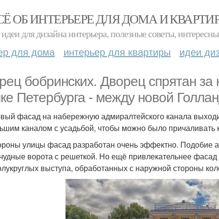
СЁ ОБ ИНТЕРЬЕРЕ ДЛЯ ДОМА И КВАРТИ
идеи для дизайна интерьера, полезные советы, интересны
ер для дома
интерьер для квартиры
идеи ди
рец бобринских. Дворец спрятан за 
лке Петербурга - между новой Голла
вый фасад на набережную адмиралтейского канала выходи
ьшим каналом с усадьбой, чтобы можно было причаливать к
ороны улицы фасад разработан очень эффектно. Подобие а
 чудные ворота с решеткой. Но ещё привлекательнее фасад 
олукруглых выступа, обработанных с наружной стороны ко