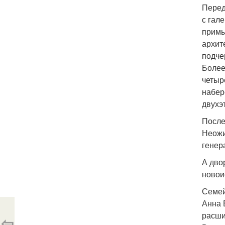
Перед
с гал
примы
архит
подче
Более
четыр
набер
двухэ
После
Неожи
генер
А дво
новои
Семей
Анна 
расши
⇦