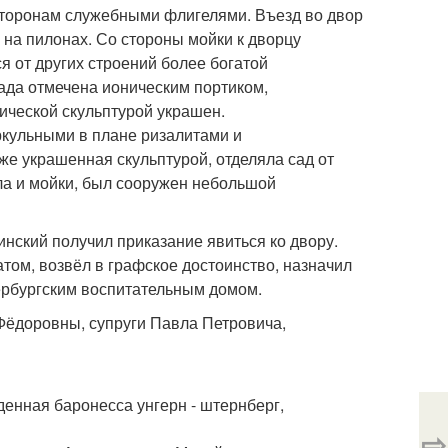
сторонам служебными флигелями. Въезд во двор
на пилонах. Со стороны мойки к дворцу
 от других строений более богатой
ада отмечена ионическим портиком,
ческой скульптурой украшен.
кульными в плане ризалитами и
е украшенная скульптурой, отделяла сад от
ла и мойки, был сооружен небольшой
нский получил приказание явиться ко двору.
том, возвёл в графское достоинство, назначил
ербургским воспитательным домом.
Фёдоровны, супруги Павла Петровича,
денная баронесса унгерн - штернберг,
⇨