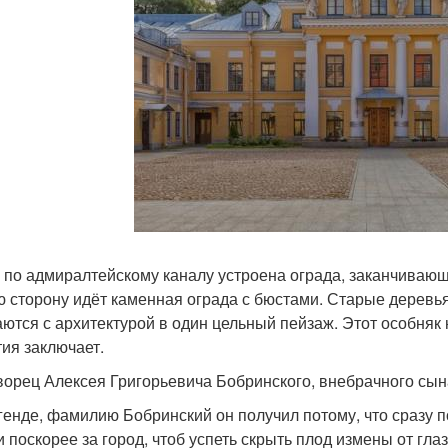
 по адмиралтейскому каналу устроена ограда, заканчивающ
ю сторону идёт каменная ограда с бюстами. Старые деревь
аются с архитектурой в один цельный пейзаж. Этот особняк 
тия заключает.
ворец Алексея Григорьевича Бобринского, внебрачного сына
генде, фамилию Бобринский он получил потому, что сразу п
 поскорее за город, чтоб успеть скрыть плод измены от глаз