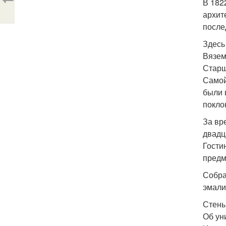
В 182
архит
после
Здесь
Вязем
Старш
Самой
были 
покло
За вр
двадц
Гости
предм
Собра
эмали
Стены
Об ун