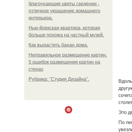
благоухающие цветы гардении -
отличное украшение домашнего
интерьера.
Нью-йоркская квартира, которая
больше похожа на частный музей.
Как вырастить банан дома.
Неправильное размещение картин.
5 ошибок размещения картин на
стенах
Рубрика: "Студия Дизайна".
Вдоль
другу
сочет
столе
Это д
По ле
увезли