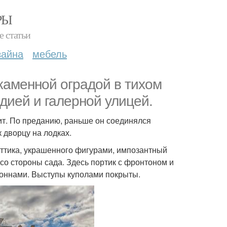
РЫ
е статьи
зайна
мебель
каменной оградой в тихом
ндией и галерной улицей.
т. По преданию, раньше он соединялся
 дворцу на лодках.
ттика, украшенного фигурами, импозантный
со стороны сада. Здесь портик с фронтоном и
лоннами. Выступы куполами покрыты.