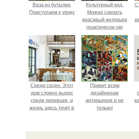
Ваза из бутылки.
Культурный код.
С
Приступаем к уроку
Можно сделать
красивый интерьер
р
практически где
угодно.
Среди сосен. Этот
Привет всем
дом словно вырос
дизайнерам
среди деревьев, и
интерьеров и не
к
жизнь здесь течет в
только!
собственном ритме
- спокойно, без
спешки и лишнего
шума.