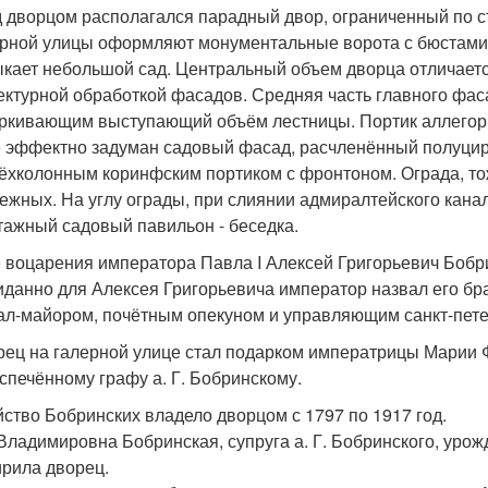
 дворцом располагался парадный двор, ограниченный по 
ерной улицы оформляют монументальные ворота с бюстами 
кает небольшой сад. Центральный объем дворца отличается
ектурной обработкой фасадов. Средняя часть главного фас
ркивающим выступающий объём лестницы. Портик аллегори
 эффектно задуман садовый фасад, расчленённый полуцир
ёхколонным коринфским портиком с фронтоном. Ограда, тож
ежных. На углу ограды, при слиянии адмиралтейского кана
тажный садовый павильон - беседка.
 воцарения императора Павла I Алексей Григорьевич Бобри
данно для Алексея Григорьевича император назвал его бра
ал-майором, почётным опекуном и управляющим санкт-пет
рец на галерной улице стал подарком императрицы Марии 
спечённому графу а. Г. Бобринскому.
ство Бобринских владело дворцом с 1797 по 1917 год.
Владимировна Бобринская, супруга а. Г. Бобринского, урож
рила дворец.