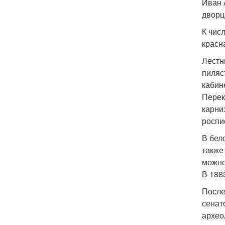
Иван 
дворц
К чис
красн
Лестн
пиляс
кабин
Перек
карни
роспи
В бел
также
можно
В 188
После
сенат
архео