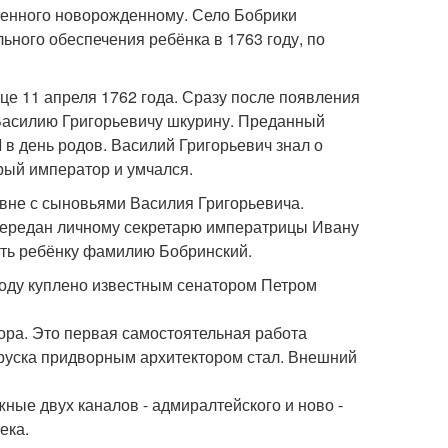
ренного новорожденному. Село Бобрики
ьного обеспечения ребёнка в 1763 году, по
е 11 апреля 1762 года. Сразу после появления
 Василию Григорьевичу шкурину. Преданный
 в день родов. Василий Григорьевич знал о
рый император и умчался.
авне с сыновьями Василия Григорьевича.
передан личному секретарю императрицы Ивану
ить ребёнку фамилию Бобринский.
оду куплено известным сенатором Петром
ора. Это первая самостоятельная работа
 руска придворным архитектором стал. Внешний
ные двух каналов - адмиралтейского и ново -
ека.