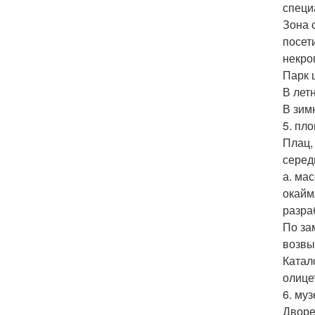
специ
Зона 
посет
некро
Парк 
В летн
В зимн
5. пл
Плац,
серед
а. ма
окайм
разра
По за
возвы
Катал
олице
6. му
Дворе