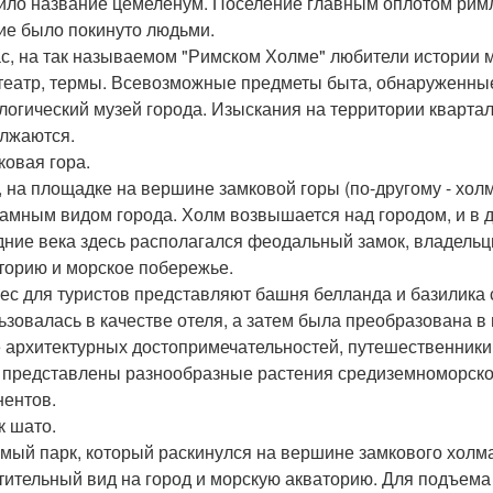
ило название цемеленум. Поселение главным оплотом римля
ие было покинуто людьми.
с, на так называемом "Римском Холме" любители истории м
еатр, термы. Всевозможные предметы быта, обнаруженные
логический музей города. Изыскания на территории квартал
лжаются.
ковая гора.
, на площадке на вершине замковой горы (по-другому - хол
амным видом города. Холм возвышается над городом, и в д
дние века здесь располагался феодальный замок, владель
торию и морское побережье.
ес для туристов представляют башня белланда и базилика
ьзовалась в качестве отеля, а затем была преобразована в
 архитектурных достопримечательностей, путешественники 
 представлены разнообразные растения средиземноморской
нентов.
к шато.
амый парк, который раскинулся на вершине замкового холм
тительный вид на город и морскую акваторию. Для подъема 