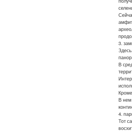
получ
селен
Сейча
амфит
архео
продо
3. зам
Здесь
панор
В сре
терри
Интер
испол
Кроме
В нем
конти
4. пар
Тот с
восхи