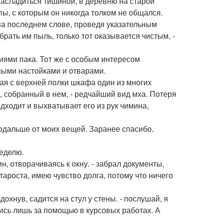
т насладиться тишиной, в деревню на старой
пы, с которым он никогда толком не общался.
т на последнем слове, проведя указательным
рать им пыль, только тот оказывается чистым, -
виями пака. Тот же с особым интересом
ными настойками и отварами.
мая с верхней полки шкафа один из многих
ц, собранный в нем, - редчайший вид мха. Потеря
дходит и выхватывает его из рук чимина,
 подальше от моих вещей. Заранее спасибо.
неделю.
н, отворачиваясь к окну. - забрал документы,
староста, имею чувство долга, потому что ничего
здохнув, садится на стул у стены. - послушай, я
ались лишь за помощью в курсовых работах. А