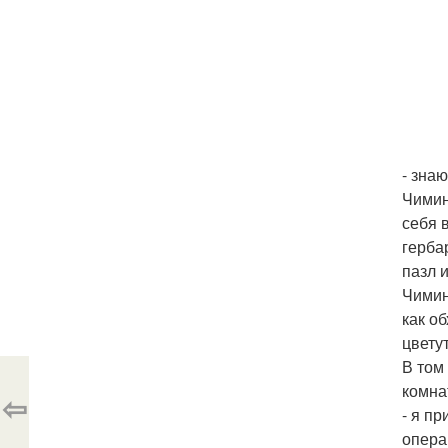
- знаю
Чимин
себя 
герба
пазл 
Чимин
как о
цветут
В том
комна
⇦
- я п
опера