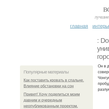
В
лучшие 
главная
интерь
: D
уни
гор
Он в 
совер
Популярные материалы
Чонгу
Как поставить кровать в спальне.
пробу
Влияние обстановки на сон
разлу
Привет! Хочу поделиться моим
давним и очередным
неопубликованным проектом.