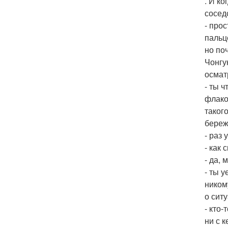
. И к
сосед
- про
пальц
но по
Чонгу
осмат
- ты 
флако
таког
береж
- раз
- как 
- да,
- ты 
никому
о сит
- кто-
ни с 