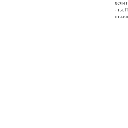
если 
- ты.
отчая