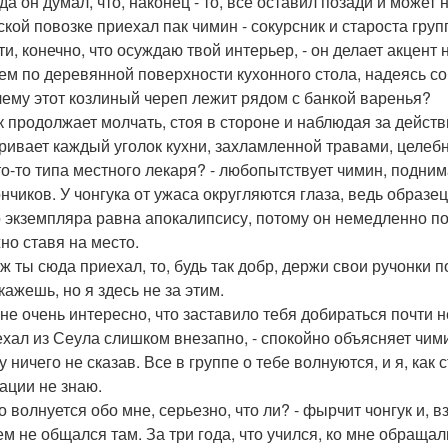
огда он думал, что, наконец - то, все оставил позади и може
ской повозке приехал пак чимин - сокурсник и староста груп
сти, конечно, что осуждаю твой интерьер, - он делает акцен
ем по деревянной поверхности кухонного стола, надеясь соб
чему этот козлиный череп лежит рядом с банкой варенья?
к продолжает молчать, стоя в стороне и наблюдая за дейст
ривает каждый уголок кухни, захламленной травами, целеб
что-то типа местного лекаря? - любопытствует чимин, подни
нчиков. У чонгука от ужаса округляются глаза, ведь образе
о экземпляра равна апокалипсису, потому он немедленно по
но ставя на место.
 уж ты сюда приехал, то, будь так добр, держи свои ручонки
скажешь, но я здесь не за этим.
 мне очень интересно, что заставило тебя добираться почти 
уехал из Сеула слишком внезапно, - спокойно объясняет чими
 ничего не сказав. Все в группе о тебе волнуются, и я, как 
уации не знаю.
то волнуется обо мне, серьезно, что ли? - фырчит чонгук и, в
кем не общался там. За три года, что учился, ко мне обращ