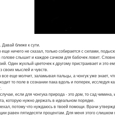
. Давай ближе к сути.
 еще ничего не сказал, только собирается с силами, подыски
в голове слышит и каждое сачком для бабочек ловит. Слов
рий. Один жухлый цветочек к другому пристраивает и это е
из своих мыслей и чувств.
 все еще молчит, заламывая пальцы, а чонгук уже знает, что
бходит то поле в сознании пака вдоль и поперек, исследуя к
.
 случае, если для чонгука природа - это дом, то сад чимин
та, которую нужно держать в идеальном порядке.
риехал, потому что нуждаюсь в твоей помощи. Врачи утверж
ции равен пятидесяти процентам. Для меня этого слишком м