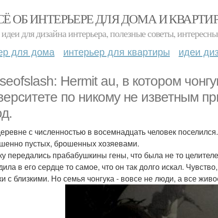
СЁ ОБ ИНТЕРЬЕРЕ ДЛЯ ДОМА И КВАРТИ
идеи для дизайна интерьера, полезные советы, интересны
ер для дома
интерьер для квартиры
идеи ди
oseofslash: Hermit au, в котором чон
верситете по никому не изветным пр
од.
деревне с численностью в восемнадцать человек поселился.
шенно пустых, брошенных хозяевами.
ку передались прабабушкины гены, что была не то целителе
дила в его сердце то самое, что он так долго искал. Чувств
ки с близкими. Но семья чонгука - вовсе не люди, а все жив