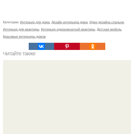
Категории:
Интерьер для дома
,
Дизайн интерьера дома
,
Идеи дизайна спальни
,
Интерьер для квартиры
,
Интерьер однокомнатной квартиры
,
Детская мебель
,
Красивые интерьеры домов
Читайте также
Когда будет первый день новолуния. Ритуалы на
НОВОЛУНИЕ. Новолуние - это первый день лунного
месяца.