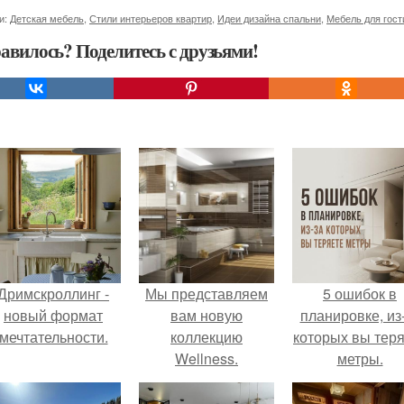
и:
Детская мебель
,
Стили интерьеров квартир
,
Идеи дизайна спальни
,
Мебель для гост
авилось? Поделитесь с друзьями!
Дримскроллинг -
Мы представляем
5 ошибок в
новый формат
вам новую
планировке, из
мечтательности.
коллекцию
которых вы тер
Wellness.
метры.