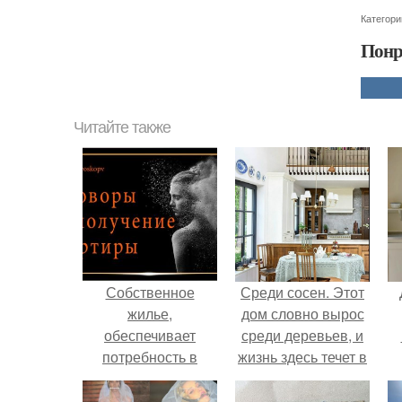
Категори
Понр
Читайте также
Собственное
Среди сосен. Этот
жилье,
дом словно вырос
обеспечивает
среди деревьев, и
потребность в
жизнь здесь течет в
безопасности.
собственном ритме
- спокойно, без