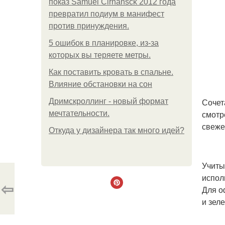
показ Samuel Cirnansck 2012 года
превратил подиум в манифест
против принуждения.
5 ошибок в планировке, из-за
которых вы теряете метры.
Как поставить кровать в спальне.
Влияние обстановки на сон
Сочет
Дримскроллинг - новый формат
смотр
мечтательности.
свеже
Откуда у дизайнера так много идей?
Учиты
испол
⇦
Для о
и зеле