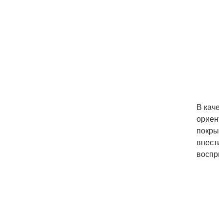
В кач
ориен
покры
внест
воспр