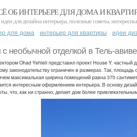
СЁ ОБ ИНТЕРЬЕРЕ ДЛЯ ДОМА И КВАРТИ
идеи для дизайна интерьера, полезные советы, интересны
ер для дома
интерьер для квартиры
идеи ди
 с необычной отделкой в Тель-авиве
ектором Ohad Yehieli представил проект House Y. частный д
ому законодательству ограничен в размерах. Так, площадь 
ричем максимальная ширина помещений равна 370 сантимет
ается интересным оформлением интерьера. В основу диза
оты, что, как ни странно, делает дом более привлекательным