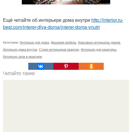
Ещё читайте об интерьере дома внутри
http://interior.ru-
best.com/interer-dlya-doma/interer-doma-vnutri
Категории:
Интерьер для дома
,
Дешевая мебель
,
Красивые интерьеры домов
,
Интерьер дома внутри
,
Стили интерьеров квартир
,
Интерьер для квартиры
,
Интерьер зала в квартире
Читайте также
Бытовые лайфхаки: 105 способов использования