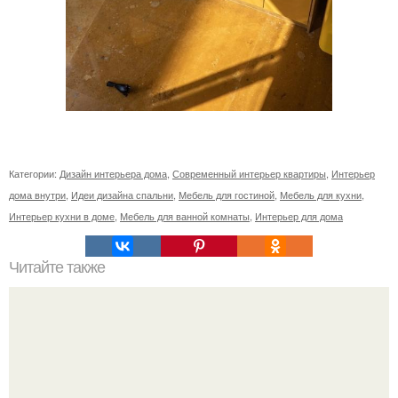
Категории:
Дизайн интерьера дома
,
Современный интерьер квартиры
,
Интерьер
дома внутри
,
Идеи дизайна спальни
,
Мебель для гостиной
,
Мебель для кухни
,
Интерьер кухни в доме
,
Мебель для ванной комнаты
,
Интерьер для дома
Читайте также