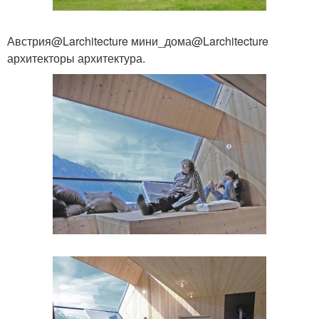
Австрия@Larchitecture мини_дома@Larchitecture
архитекторы архитектура.