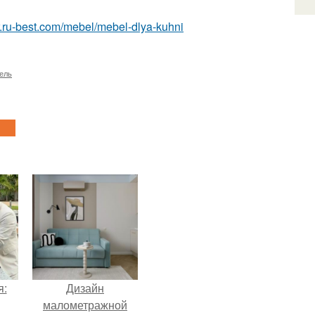
ior.ru-best.com/mebel/mebel-dlya-kuhni
ель
я:
Дизайн
малометражной