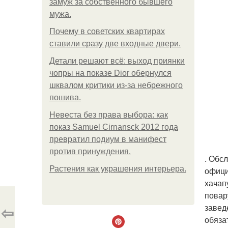
замуж за собственного бывшего
мужа.
Почему в советских квартирах
ставили сразу две входные двери.
Детали решают всё: выход приянки
чопры на показе Dior обернулся
шквалом критики из-за небрежного
пошива.
Невеста без права выбора: как
показ Samuel Cirnansck 2012 года
превратил подиум в манифест
против принуждения.
. Обс
Растения как украшения интерьера.
офици
хачап
повар
⇦
завед
обяза