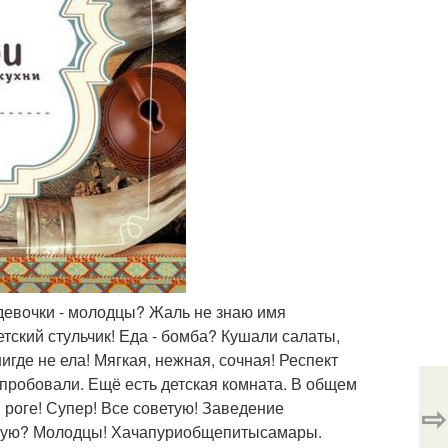
 девочки - молодцы? Жаль не знаю имя
етский стульчик! Еда - бомба? Кушали салаты,
игде не ела! Мягкая, нежная, сочная! Респект
 пробовали. Ещё есть детская комната. В общем
⇨
 роге! Супер! Все советую! Заведение
етую? Молодцы! Хачапуриобщепитысамары.