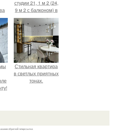
студии 21, 1 м 2 (24,
ва
9 м 2 с балконом) в
за
Краснодаре.
о
.
 мы
Стильная квартира
в светлых приятных
оле
тонах.
ту!
казании обратной гиперссылки.