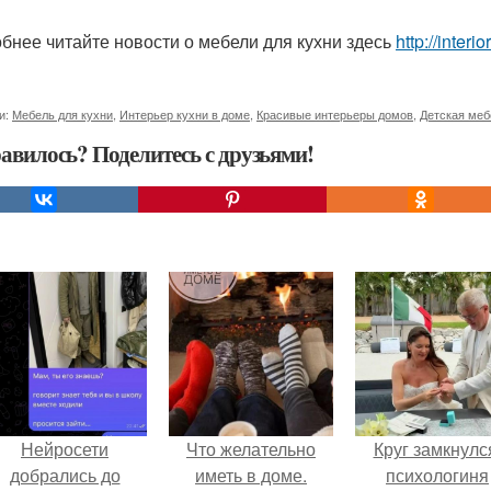
бнее читайте новости о мебели для кухни здесь
http://inter
и:
Мебель для кухни
,
Интерьер кухни в доме
,
Красивые интерьеры домов
,
Детская меб
авилось? Поделитесь с друзьями!
Нейросети
Что желательно
Круг замкнулс
добрались до
иметь в доме.
психологиня