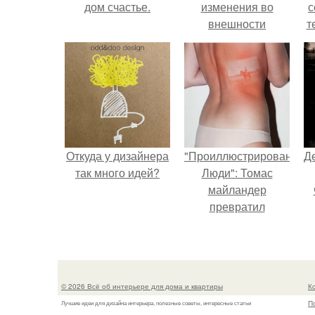
дом счастье.
изменения во
с
внешности
т
актрисы.
Откуда у дизайнера
"Проиллюстрированные
Д
так много идей?
Люди": Томас
майландер
превратил
солнечные ожоги в
арт - объект.
© 2026 Всё об интерьере для дома и квартиры
К
П
Лучшие идеи для дизайна интерьера, полезные советы, интересные статьи