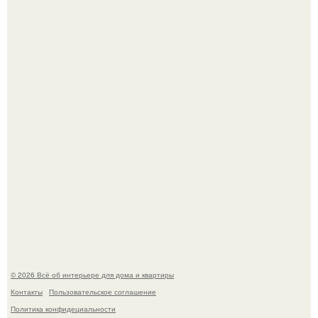
Почему в советских квартирах ставили сразу две
входные двери.
Дизайн малометражной студии 21, 1 м 2 (24, 9 м 2 с
балконом) в Краснодаре.
© 2026 Всё об интерьере для дома и квартиры
Контакты
Пользовательское соглашение
Политика конфидециальности