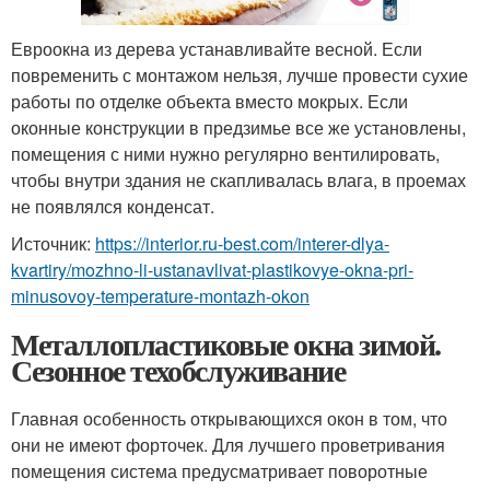
Евроокна из дерева устанавливайте весной. Если
повременить с монтажом нельзя, лучше провести сухие
работы по отделке объекта вместо мокрых. Если
оконные конструкции в предзимье все же установлены,
помещения с ними нужно регулярно вентилировать,
чтобы внутри здания не скапливалась влага, в проемах
не появлялся конденсат.
Источник:
https://interior.ru-best.com/interer-dlya-
kvartiry/mozhno-li-ustanavlivat-plastikovye-okna-pri-
minusovoy-temperature-montazh-okon
Металлопластиковые окна зимой.
Сезонное техобслуживание
Главная особенность открывающихся окон в том, что
они не имеют форточек. Для лучшего проветривания
помещения система предусматривает поворотные