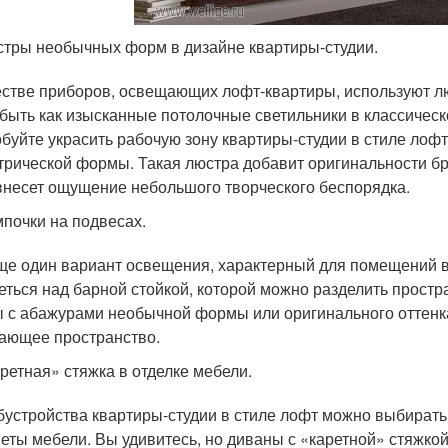
тры необычных форм в дизайне квартиры-студии.
естве приборов, освещающих лофт-квартиры, используют 
 быть как изысканные потолочные светильники в классическ
буйте украсить рабочую зону квартиры-студии в стиле лоф
трической формы. Такая люстра добавит оригинальности б
внесет ощущение небольшого творческого беспорядка.
почки на подвесах.
ще один вариант освещения, характерный для помещений в 
еться над барной стойкой, которой можно разделить простр
 с абажурами необычной формы или оригинального оттенк
ающее пространство.
ретная» стяжка в отделке мебели.
бустройства квартиры-студии в стиле лофт можно выбирать
еты мебели. Вы удивитесь, но диваны с «каретной» стяжкой