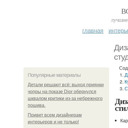
В
лучшие 
главная
интерь
Диз
сту
Сод
Д
Популярные материалы
К
Детали решают всё: выход приянки
С
чопры на показе Dior обернулся
Диз
шквалом критики из-за небрежного
сти
пошива.
Привет всем дизайнерам
Кар
интерьеров и не только!