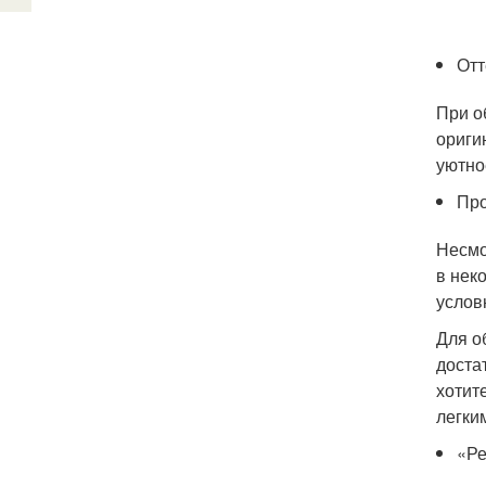
Отт
При о
ориги
уютно
Про
Несмо
в нек
услов
Для о
доста
хотит
легки
«Ре