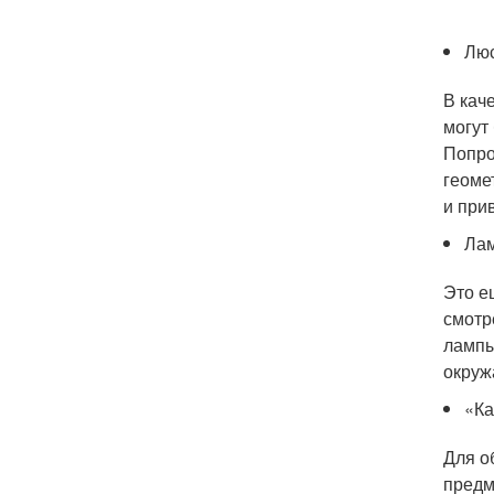
Люс
В кач
могут
Попро
геоме
и при
Лам
Это е
смотр
лампы
окруж
«Ка
Для о
предм