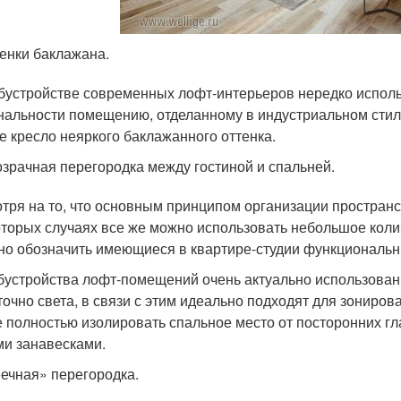
енки баклажана.
бустройстве современных лофт-интерьеров нередко исполь
нальности помещению, отделанному в индустриальном стиле
е кресло неяркого баклажанного оттенка.
зрачная перегородка между гостиной и спальней.
тря на то, что основным принципом организации простран
оторых случаях все же можно использовать небольшое коли
но обозначить имеющиеся в квартире-студии функциональн
бустройства лофт-помещений очень актуально использован
точно света, в связи с этим идеально подходят для зониров
е полностью изолировать спальное место от посторонних г
ми занавесками.
ечная» перегородка.