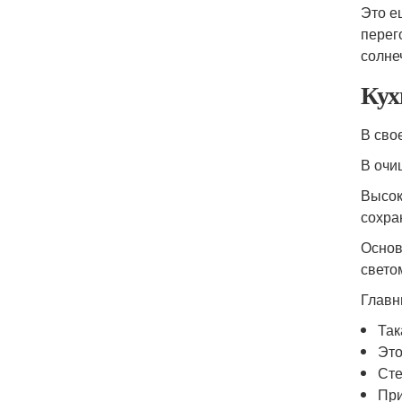
Это е
перег
солне
Кух
В сво
В очи
Высок
сохра
Основ
свето
Главн
Так
Это
Сте
При