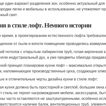
ще один вариант разделения зон, особенно актуальный для 
ородки легки и мобильны в использовании, не утяжеляют пр
чный свет.
ня в стиле лофт. Немного истории
е время, в проектировании естественного лофта требовалос
щенное от пыли и копоти помещение проводились коммуника
ий потолок с открытым лабиринтом труб, голая кирпичная к
няли индустриальный дух, а уже предметы обихода придав
ной принцип планировки кухни лофт – максимально открыт
м, напоминающее производственные цеха, создающее атмо
ые и отличительные черты дизайна кухни в стиле лофт:
ая кухня должна быть просторной и светлой, большие окна 
т стиль не терпит нагромождения мебели, аксессуаров, быто
ны часто оставляются не заштукатуренными, особенно если
ветствуется наличие балок, вентиляционных труб, элементо