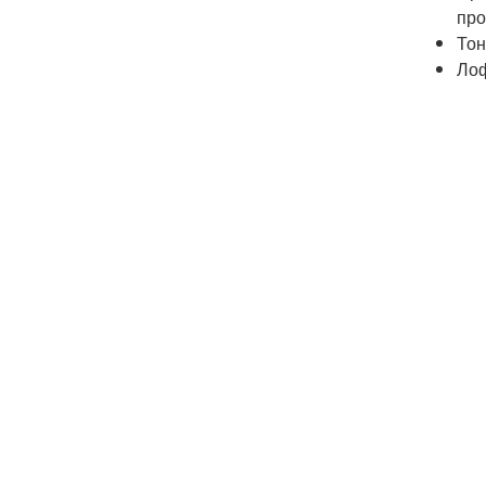
про
Тон
Лоф