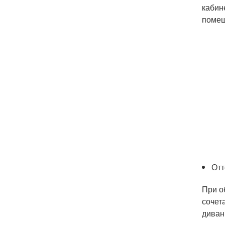
кабин
помещ
Отт
При о
сочет
диван