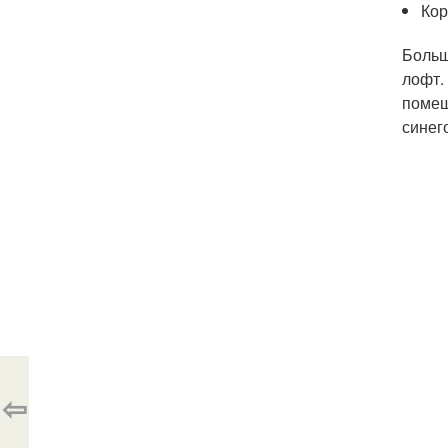
Кор
Больш
лофт.
помещ
синег
⇦