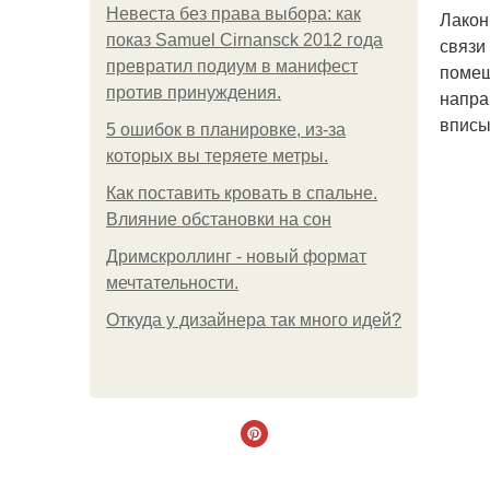
Невеста без права выбора: как
Лакон
показ Samuel Cirnansck 2012 года
связи
превратил подиум в манифест
помещ
против принуждения.
напра
вписы
5 ошибок в планировке, из-за
которых вы теряете метры.
Как поставить кровать в спальне.
Влияние обстановки на сон
Дримскроллинг - новый формат
мечтательности.
Откуда у дизайнера так много идей?