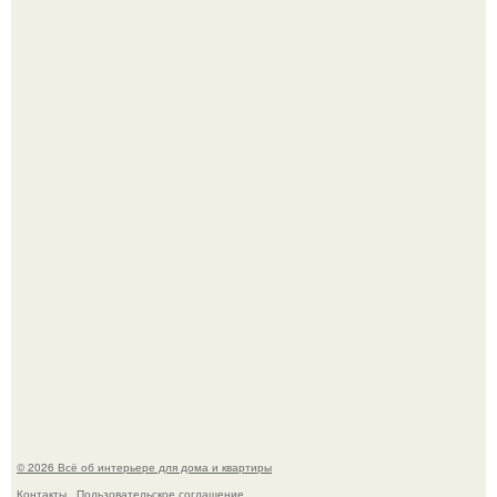
Дримскроллинг - новый формат мечтательности.
"Проиллюстрированные Люди": Томас майландер
превратил солнечные ожоги в арт - объект.
© 2026 Всё об интерьере для дома и квартиры
Контакты
Пользовательское соглашение