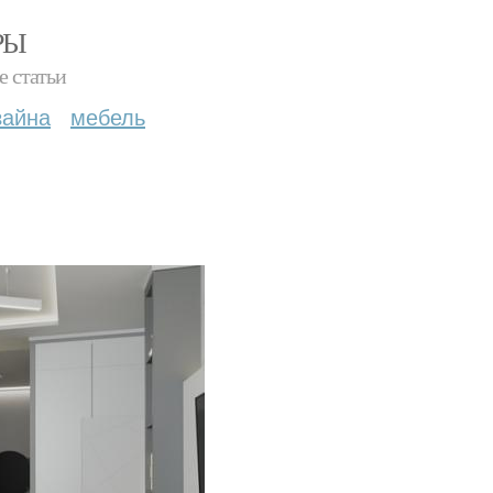
РЫ
е статьи
зайна
мебель