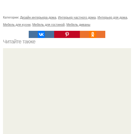
Категории:
Дизайн интерьера дома
,
Интерьер частного дома
,
Интерьер для дома
,
Мебель для кухни
,
Мебель для гостиной
,
Мебель диваны
Читайте также
Жена качества. 22 качества хорошей жены.