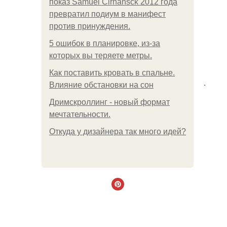
показ Samuel Cirnansck 2012 года
превратил подиум в манифест
против принуждения.
5 ошибок в планировке, из-за
которых вы теряете метры.
Как поставить кровать в спальне.
.
Влияние обстановки на сон
Дримскроллинг - новый формат
мечтательности.
Откуда у дизайнера так много идей?