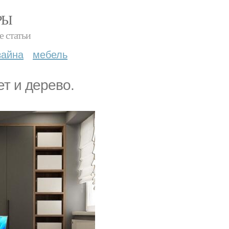
РЫ
е статьи
зайна
мебель
ет и дерево.