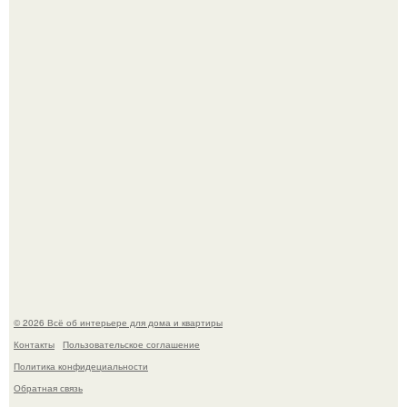
Литературная Москва. Дома - музеи писателей.
Кёнигсберг. Интерьер дома студенческого братства
"Германия".
© 2026 Всё об интерьере для дома и квартиры
Контакты
Пользовательское соглашение
Политика конфидециальности
Обратная связь